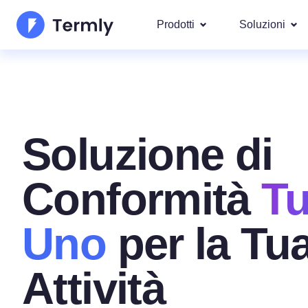
Prodotti
Soluzioni
I più po
Chi Siamo
Le nostre s
Generatore di Informativa
Googl
Aggiornamenti e Rassegna Stamp
Privacy
IAB T
Soluzione di
Diventa nostro partner
Generatore di Informativ
DSAR
Per leg
Conformità
Tu
La roadmap dei prodotti Termly
Generatore di EULA
Copriamo ol
GDPR 
Novità Termly
Generatore di Clausola d
Uno
per la Tu
CCPA/C
di Responsabilità
Generatore di Politica di
Attività