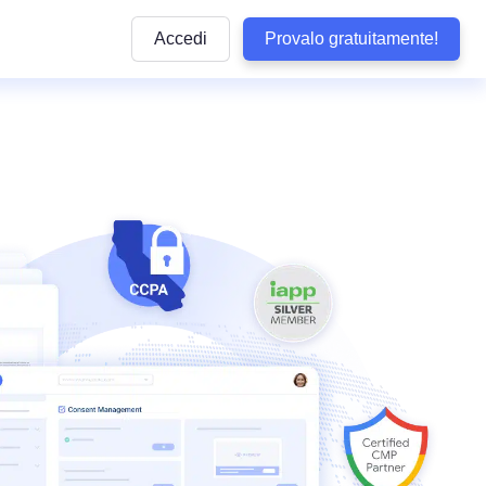
Accedi
Provalo gratuitamente!
Articoli
e pratiche
ttaforma
Articoli informativi sulla conformità alle normative
privacy e sulle buone pratiche da seguire
lla privacy
y di WordPress
Quiz sulla conformità
dizioni
Rispondi ad alcune domande per verificare se il 
aziendale
aziendali
ookie
è conforme
b
Visualizza Tutte le Normative Copert
Termly
arketing
Vedi tutte le leggi coperte dai nostri prodotti
Tracker delle Normative sulla Protez
 Conformità
Dati negli USA
Non perdere alcun aggiornamento sulle normati
sclusione di Responsabilità
statunitensi sulla privacy
tecnologia
so
Confronta Termly
Termly ad altre soluzioni di conformità
i accessibilità