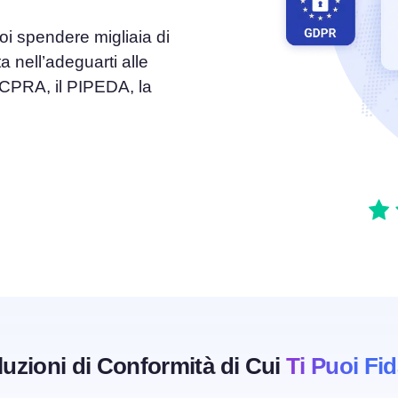
oi spendere migliaia di
el
Consenso ai Cookie
a nell’adeguarti alle
Ottieni il consenso e gestisci le preferenze sui
e del consenso
cookie
 CPRA, il PIPEDA, la
Generatore di banner per cookie
ie
Crea un banner per i cookie conforme
luzioni di Conformità di Cui
Ti Puoi Fi