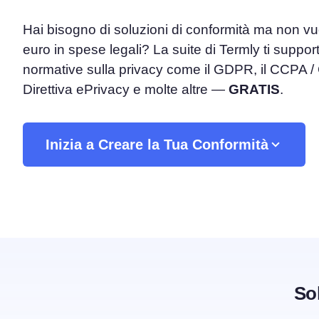
Hai bisogno di soluzioni di conformità ma non vu
Piattaforma di Gestione d
euro in spese legali? La suite di Termly ti support
Consenso
Soluzione all-in-one per gestion
normative sulla privacy come il GDPR, il CCPA /
Scanner dei Cookie
Direttiva ePrivacy e molte altre —
GRATIS
.
Scansiona e classifica i tuoi cook
Inizia a Creare la Tua Conformità
So