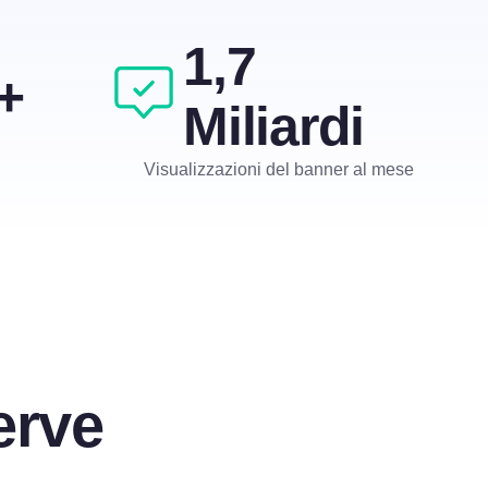
1,7
+
Miliardi
Visualizzazioni del banner al mese
erve