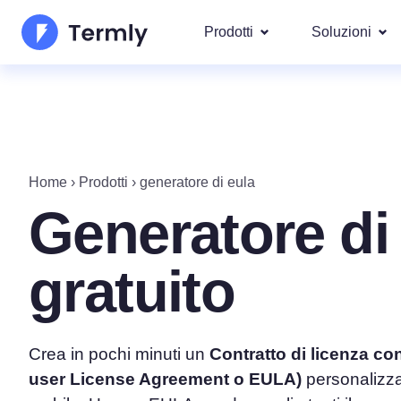
Prodotti
Soluzioni
I più po
Chi Siamo
Le nostre s
Generatore di Informativa
Googl
Aggiornamenti e Rassegna Stamp
Privacy
IAB T
Home
›
Prodotti
›
generatore di eula
Diventa nostro partner
Generatore di Informativ
DSAR
Generatore d
Per leg
La roadmap dei prodotti Termly
Generatore di EULA
Copriamo ol
gratuito
GDPR 
Novità Termly
Generatore di Clausola d
CCPA/C
di Responsabilità
Generatore di Politica di
Crea in pochi minuti un
Contratto di licenza con
user License Agreement o EULA)
personalizza