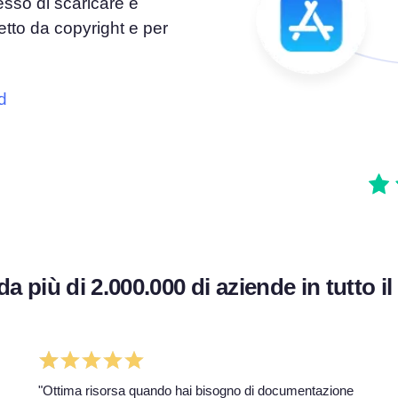
esso di scaricare e
tetto da copyright e per
el
Consenso ai Cookie
Ottieni il consenso e gestisci le preferenze sui
e del consenso
cookie
d
Generatore di banner per cookie
ie
Crea un banner per i cookie conforme
da più di 2.000.000 di aziende in tutto 
"Ottima risorsa quando hai bisogno di documentazione