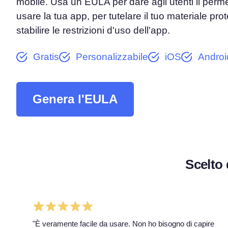
mobile. Usa un EULA per dare agli utenti il perm
usare la tua app, per tutelare il tuo materiale pro
Piattaforma di Gestione d
stabilire le restrizioni d'uso dell'app.
Consenso
Soluzione all-in-one per gestion
Gratis
Personalizzabile
iOS
Androi
Scanner dei Cookie
Scansiona e classifica i tuoi cook
Genera l'EULA
Scelto 
"È veramente facile da usare. Non ho bisogno di capire