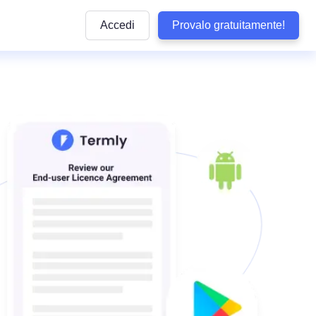
Accedi
Provalo gratuitamente!
Articoli
e pratiche
ttaforma
Articoli informativi sulla conformità alle normative
privacy e sulle buone pratiche da seguire
lla privacy
y di WordPress
Quiz sulla conformità
dizioni
Rispondi ad alcune domande per verificare se il 
aziendale
aziendali
ookie
è conforme
b
Visualizza Tutte le Normative Copert
Termly
arketing
Vedi tutte le leggi coperte dai nostri prodotti
Tracker delle Normative sulla Protez
 Conformità
Dati negli USA
Non perdere alcun aggiornamento sulle normati
sclusione di Responsabilità
statunitensi sulla privacy
tecnologia
so
Confronta Termly
Termly ad altre soluzioni di conformità
i accessibilità