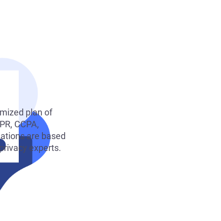
el
Consenso ai Cookie
Ottieni il consenso e gestisci le preferenze sui
e del consenso
cookie
Generatore di banner per cookie
ie
Crea un banner per i cookie conforme