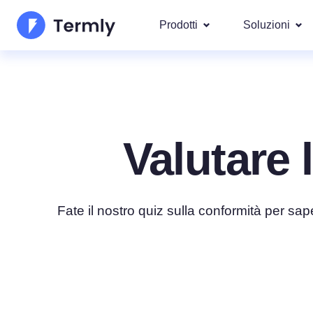
Prodotti
Soluzioni
I più po
Chi Siamo
Le nostre s
Generatore di Informativa
Googl
Aggiornamenti e Rassegna Stamp
Privacy
IAB T
Valutare 
Diventa nostro partner
Generatore di Informativ
DSAR
Per leg
La roadmap dei prodotti Termly
Generatore di EULA
Copriamo ol
Fate il nostro quiz sulla conformità per sap
GDPR 
Novità Termly
Generatore di Clausola d
CCPA/C
di Responsabilità
Generatore di Politica di