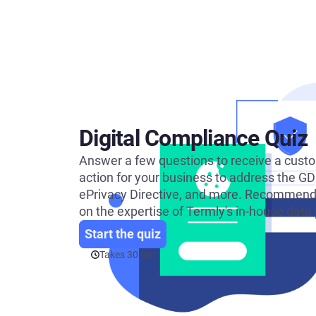
Piattaforma di Gestione d
Consenso
Soluzione all-in-one per gestion
Scanner dei Cookie
Scansiona e classifica i tuoi cook