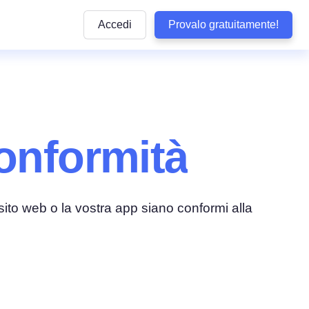
Accedi
Provalo gratuitamente!
Articoli
e pratiche
ttaforma
Articoli informativi sulla conformità alle normative
privacy e sulle buone pratiche da seguire
lla privacy
y di WordPress
Quiz sulla conformità
dizioni
Rispondi ad alcune domande per verificare se il 
onformità
aziendale
aziendali
ookie
è conforme
b
Visualizza Tutte le Normative Copert
Termly
arketing
Vedi tutte le leggi coperte dai nostri prodotti
Tracker delle Normative sulla Protez
 sito web o la vostra app siano conformi alla
 Conformità
Dati negli USA
Non perdere alcun aggiornamento sulle normati
sclusione di Responsabilità
statunitensi sulla privacy
tecnologia
so
Confronta Termly
Termly ad altre soluzioni di conformità
i accessibilità