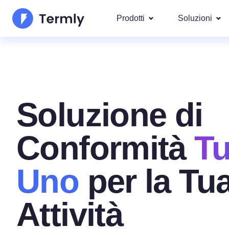
Prodotti
Soluzioni
I più po
Chi Siamo
Le nostre s
Generatore di Informativa
Googl
Aggiornamenti e Rassegna Stamp
Privacy
IAB T
Soluzione di
Diventa nostro partner
Generatore di Informativ
DSAR
Per leg
Conformità
Tu
La roadmap dei prodotti Termly
Generatore di EULA
Copriamo ol
GDPR 
Novità Termly
Generatore di Clausola d
Uno
per la Tu
CCPA/C
di Responsabilità
Generatore di Politica di
Attività