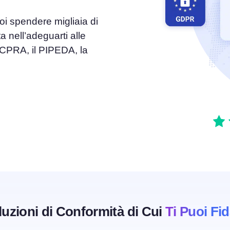
oi spendere migliaia di
el
Consenso ai Cookie
a nell’adeguarti alle
Ottieni il consenso e gestisci le preferenze sui
e del consenso
cookie
 CPRA, il PIPEDA, la
Generatore di banner per cookie
ie
Crea un banner per i cookie conforme
luzioni di Conformità di Cui
Ti Puoi Fi