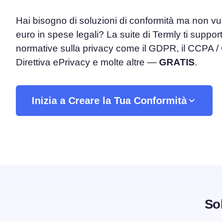
Hai bisogno di soluzioni di conformità ma non vu
Piattaforma di Gestione d
euro in spese legali? La suite di Termly ti support
Consenso
Soluzione all-in-one per gestion
normative sulla privacy come il GDPR, il CCPA /
Scanner dei Cookie
Direttiva ePrivacy e molte altre —
GRATIS
.
Scansiona e classifica i tuoi cook
Inizia a Creare la Tua Conformità
So