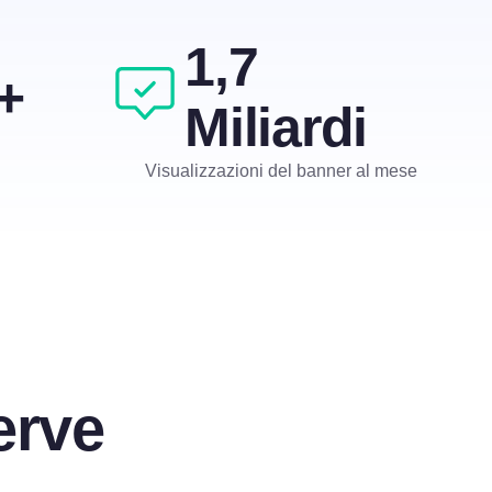
1,7
+
Miliardi
Visualizzazioni del banner al mese
erve