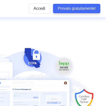
Accedi
Provalo gratuitamente!
Articoli
e pratiche
ttaforma
Articoli informativi sulla conformità alle normative
privacy e sulle buone pratiche da seguire
lla privacy
y di WordPress
Quiz sulla conformità
dizioni
Rispondi ad alcune domande per verificare se il 
aziendale
aziendali
ookie
è conforme
b
Visualizza Tutte le Normative Copert
Termly
arketing
Vedi tutte le leggi coperte dai nostri prodotti
Tracker delle Normative sulla Protez
 Conformità
Dati negli USA
Non perdere alcun aggiornamento sulle normati
sclusione di Responsabilità
statunitensi sulla privacy
tecnologia
so
Confronta Termly
Termly ad altre soluzioni di conformità
i accessibilità