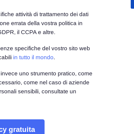
fiche attività di trattamento dei dati
el
Consenso ai Cookie
e errata della vostra politica in
Ottieni il consenso e gestisci le preferenze sui
e del consenso
cookie
GDPR, il CCPA e altre.
Generatore di banner per cookie
ie
Crea un banner per i cookie conforme
igenze specifiche del vostro sito web
cabili
in tutto il mondo
.
ate invece uno strumento pratico, come
ecessario, come nel caso di aziende
sonali sensibili, consultate un
cy gratuita