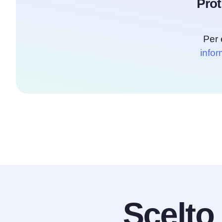
Prot
Per 
infor
Scelto