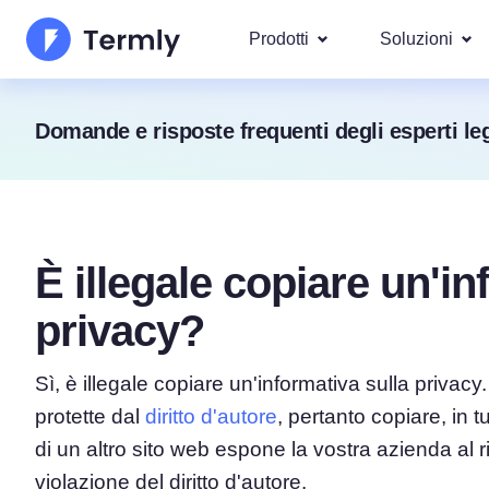
Prodotti
Soluzioni
I più po
Domande e risposte frequenti degli esperti leg
Chi Siamo
Le nostre s
Generatore di Informativa
Googl
Aggiornamenti e Rassegna Stamp
Privacy
IAB T
Diventa nostro partner
Generatore di Informativ
DSAR
È illegale copiare un'in
Per leg
La roadmap dei prodotti Termly
Generatore di EULA
Copriamo ol
privacy?
GDPR 
Novità Termly
Generatore di Clausola d
CCPA/C
di Responsabilità
Sì, è illegale copiare un'informativa sulla privac
protette dal
diritto d'autore
, pertanto copiare, in t
Generatore di Politica di
di un altro sito web espone la vostra azienda al ri
violazione del diritto d'autore.