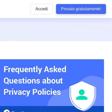
Accedi
Provalo gratuitamente!
Articoli
e pratiche
ttaforma
Articoli informativi sulla conformità alle normative
privacy e sulle buone pratiche da seguire
lla privacy
y di WordPress
Quiz sulla conformità
dizioni
Rispondi ad alcune domande per verificare se il 
aziendale
aziendali
ookie
è conforme
b
Visualizza Tutte le Normative Copert
Termly
arketing
Vedi tutte le leggi coperte dai nostri prodotti
Tracker delle Normative sulla Protez
 Conformità
Dati negli USA
Non perdere alcun aggiornamento sulle normati
sclusione di Responsabilità
statunitensi sulla privacy
tecnologia
so
Confronta Termly
Termly ad altre soluzioni di conformità
i accessibilità