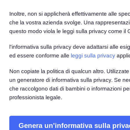
Inoltre, non si applicherà effettivamente alle speci
Piattaforma di Gestione d
Consenso
che la vostra azienda svolge. Una rappresentazion
Soluzione all-in-one per gestion
questo modo viola le leggi sulla privacy come il 
Scanner dei Cookie
Scansiona e classifica i tuoi cook
l'informativa sulla privacy deve adattarsi alle es
ed essere conforme alle
leggi sulla privacy
appli
Non copiate la politica di qualcun altro. Utilizz
un generatore di informativa sulla privacy. Se n
che raccolgono dati di bambini o informazioni per
professionista legale.
Genera un'informativa sulla priva