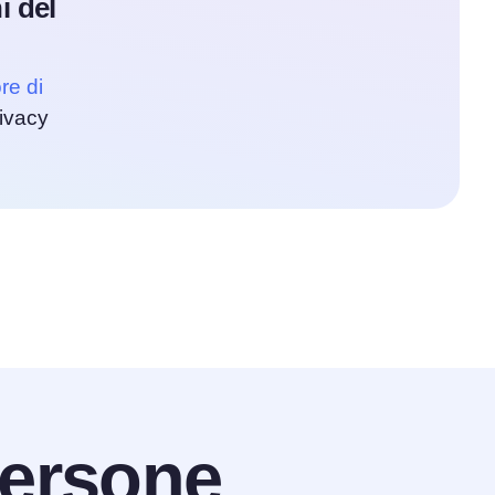
i del
re di
rivacy
ersone