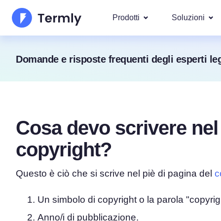
Prodotti
Soluzioni
I più po
Domande e risposte frequenti degli esperti leg
Chi Siamo
Le nostre s
Generatore di Informativa
Googl
Aggiornamenti e Rassegna Stamp
Privacy
IAB T
Diventa nostro partner
Generatore di Informativ
DSAR
Cosa devo scrivere nel 
Per leg
La roadmap dei prodotti Termly
Generatore di EULA
Copriamo ol
copyright?
GDPR 
Novità Termly
Generatore di Clausola d
CCPA/C
di Responsabilità
Questo è ciò che si scrive nel piè di pagina del
c
Generatore di Politica di
Un simbolo di copyright o la parola "copyrig
Anno/i di pubblicazione.