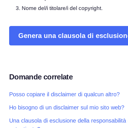
Nome del/i titolare/i del copyright.
Piattaforma di Gestione d
Consenso
Soluzione all-in-one per gestion
Scanner dei Cookie
Genera una clausola di esclusione
Scansiona e classifica i tuoi cook
Domande correlate
Posso copiare il disclaimer di qualcun altro?
Ho bisogno di un disclaimer sul mio sito web?
Una clausola di esclusione della responsabilit