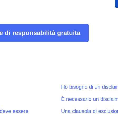
el
Consenso ai Cookie
Ottieni il consenso e gestisci le preferenze sui
e del consenso
cookie
Generatore di banner per cookie
 di responsabilità gratuita
ie
Crea un banner per i cookie conforme
Ho bisogno di un discla
È necessario un disclai
à deve essere
Una clausola di esclusio