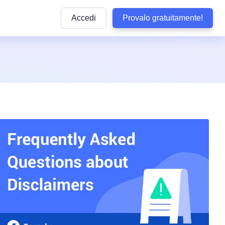
Accedi
Provalo gratuitamente!
Articoli
e pratiche
ttaforma
Articoli informativi sulla conformità alle normative
privacy e sulle buone pratiche da seguire
lla privacy
y di WordPress
Quiz sulla conformità
dizioni
Rispondi ad alcune domande per verificare se il 
aziendale
aziendali
ookie
è conforme
b
Visualizza Tutte le Normative Copert
Termly
arketing
Vedi tutte le leggi coperte dai nostri prodotti
Tracker delle Normative sulla Protez
 Conformità
Dati negli USA
Non perdere alcun aggiornamento sulle normati
sclusione di Responsabilità
statunitensi sulla privacy
tecnologia
so
Confronta Termly
Termly ad altre soluzioni di conformità
i accessibilità