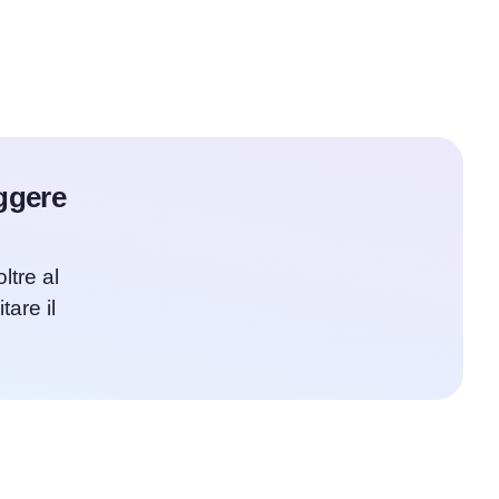
eggere
ltre al
tare il