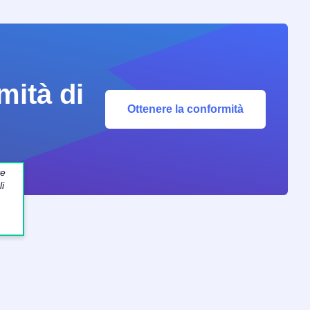
mità di
Ottenere la conformità
te
i