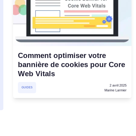
u
Consentement aux cookies
Obtenir le consentement et gérer les préférences
du consentement
en matière de cookies
bannière de cookies Générateur
Création d'une bannière de cookies conforme à la
réglementation
Comment optimiser votre
bannière de cookies pour Core
Web Vitals
2 avril 2025
GUIDES
Marine Larmier