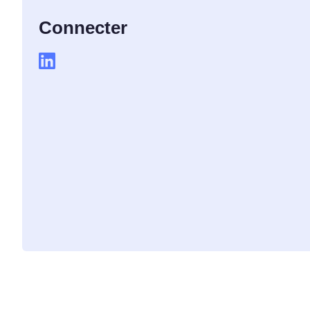
Connecter
Plateforme de gestion d
consentement
Solution tout-en-un de gestion 
Analyseur de cookies
Analyser et classer vos cookies