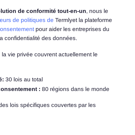
olution de conformité tout-en-un
, nous le
u
Consentement aux cookies
eurs de politiques de
Termlyet la plateforme
Obtenir le consentement et gérer les préférences
du consentement
en matière de cookies
 consentement
pour aider les entreprises du
bannière de cookies Générateur
la confidentialité des données.
Création d'une bannière de cookies conforme à la
réglementation
la vie privée couvrent actuellement le
é:
30 lois au total
 consentement :
80 régions dans le monde
es lois spécifiques couvertes par les