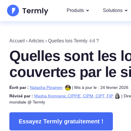
Produits
Solutions
Les plu
À propos de nous
Nos soluti
Accueil
›
Articles
›
Quelles lois Termly -t-il ?
demandé
Générateur de politique 
Actualités et communi
Quelles sont les l
Googl
confidentialité
IAB T
Devenez partenaire
Générateur de politique 
couvertes par le s
DSAR
Feuille de route des pr
Générateur de CGU
Conform
Nous couvr
Écrit par :
Natasha Piirainen
| Mis à jour le : 24 février 2026
régions
Nouveautés Termly
Générateur de clause de
Révisé par :
Masha Komnenic CIPP/E, CIPM, CIPT, FIP
| Dire
RGPD
responsabilité
mondiale @ Termly
CCPA/
Générateur de politique 
Essayez Termly gratuitement !