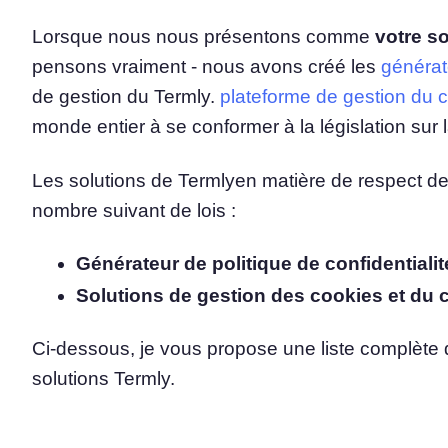
Lorsque nous nous présentons comme
votre s
Plateforme de gestion d
pensons vraiment - nous avons créé les
générat
consentement
Solution tout-en-un de gestion 
de gestion du Termly.
plateforme de gestion du
Analyseur de cookies
monde entier à se conformer à la législation sur 
Analyser et classer vos cookies
Les solutions de Termlyen matière de respect de 
nombre suivant de lois :
Générateur de politique de confidentialit
Solutions de gestion des cookies et du
Ci-dessous, je vous propose une liste complète d
solutions Termly.