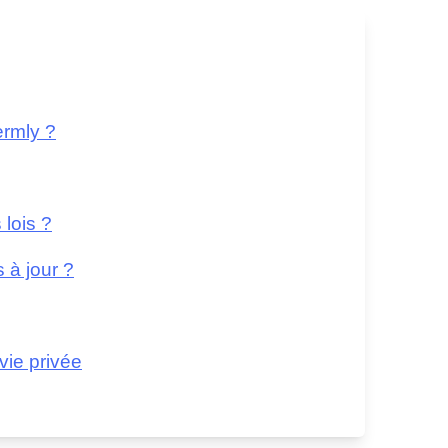
ermly ?
lois ?
 à jour ?
vie privée