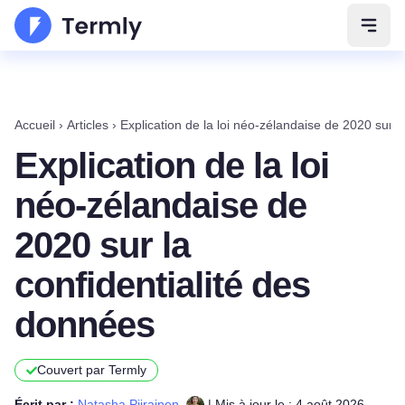
Ouvri
Accueil
›
Articles
›
Explication de la loi néo-zélandaise de 2020 sur 
Explication de la loi
néo-zélandaise de
2020 sur la
confidentialité des
données
Couvert par Termly
Écrit par :
Natasha Piirainen
| Mis à jour le : 4 août 2026