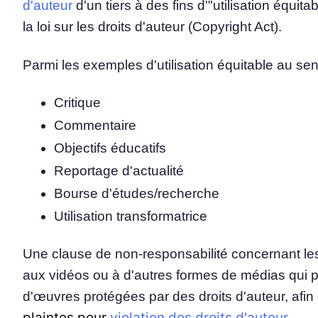
d'auteur
d'un tiers à des fins d'"utilisation équit
la loi sur les droits d'auteur (Copyright Act).
Plateforme de gestion d
consentement
Solution tout-en-un de gestion 
Parmi les exemples d'utilisation équitable au sens
Analyseur de cookies
Analyser et classer vos cookies
Critique
Commentaire
Objectifs éducatifs
Reportage d'actualité
Bourse d'études/recherche
Utilisation transformatrice
Une clause de non-responsabilité concernant les 
aux vidéos ou à d'autres formes de médias qui pr
d'œuvres protégées par des droits d'auteur, afin
plaintes pour
violation des droits d'auteur
.