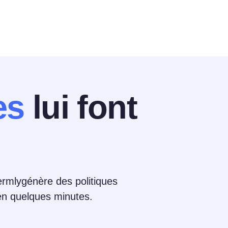
es
lui font
 Termlygénère des politiques
 en quelques minutes.