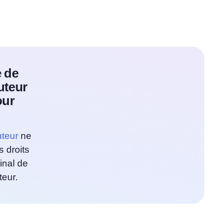
e de
uteur
our
uteur
ne
s droits
inal de
teur.