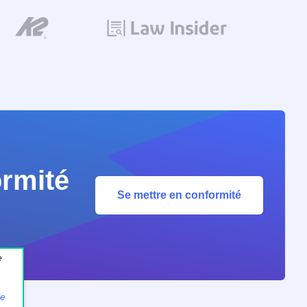
ormité
Se mettre en conformité
e
le