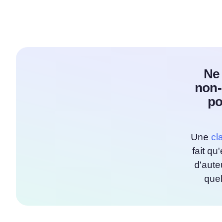
Ne 
non-
po
Une
cl
fait qu
d'aute
quel