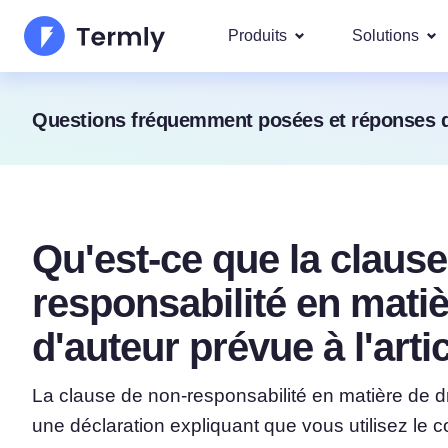
Produits
Solutions
Les plu
Questions fréquemment posées et réponses de
À propos de nous
Nos soluti
demandé
Générateur de politique 
Actualités et communi
Googl
confidentialité
IAB T
Devenez partenaire
Générateur de politique 
DSAR
Qu'est-ce que la clause
Feuille de route des pr
Générateur de CGU
Conform
responsabilité en matiè
Nous couvr
régions
Nouveautés Termly
Générateur de clause de
RGPD
d'auteur prévue à l'arti
responsabilité
CCPA/
Générateur de politique 
La clause de non-responsabilité en matière de dro
une déclaration expliquant que vous utilisez le 