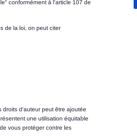
able" conformément à l'article 107 de
u
Consentement aux cookies
Obtenir le consentement et gérer les préférences
du consentement
 de la loi, on peut citer
en matière de cookies
bannière de cookies Générateur
Création d'une bannière de cookies conforme à la
réglementation
droits d'auteur peut être ajoutée
ésentent une utilisation équitable
 de vous protéger contre les