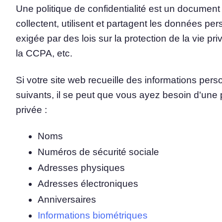
Une politique de confidentialité est un documen
collectent, utilisent et partagent les données pers
Plateforme de gestion d
consentement
exigée par des lois sur la protection de la vie p
Solution tout-en-un de gestion 
la CCPA, etc.
Analyseur de cookies
Analyser et classer vos cookies
Si votre site web recueille des informations pe
suivants, il se peut que vous ayez besoin d'une p
privée :
Noms
Numéros de sécurité sociale
Adresses physiques
Adresses électroniques
Anniversaires
Informations biométriques