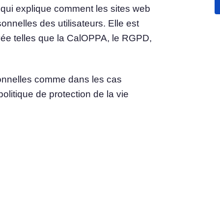
t qui explique comment les sites web
onnelles des utilisateurs. Elle est
u
Consentement aux cookies
rivée telles que la CalOPPA, le RGPD,
Obtenir le consentement et gérer les préférences
du consentement
en matière de cookies
bannière de cookies Générateur
Création d'une bannière de cookies conforme à la
réglementation
rsonnelles comme dans les cas
olitique de protection de la vie