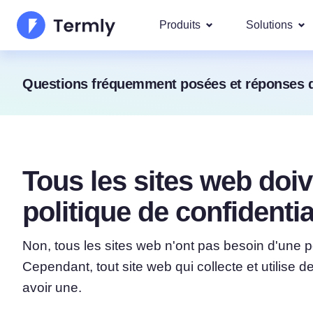
Produits
Solutions
Les plu
Questions fréquemment posées et réponses de
À propos de nous
Nos soluti
demandé
Générateur de politique 
Actualités et communi
Googl
confidentialité
IAB T
Devenez partenaire
Générateur de politique 
DSAR
Tous les sites web doiv
Feuille de route des pr
Générateur de CGU
Conform
politique de confidentia
Nous couvr
régions
Nouveautés Termly
Générateur de clause de
RGPD
responsabilité
Non, tous les sites web n'ont pas besoin d'une pol
CCPA/
Cependant, tout site web qui collecte et utilise 
Générateur de politique 
avoir une.