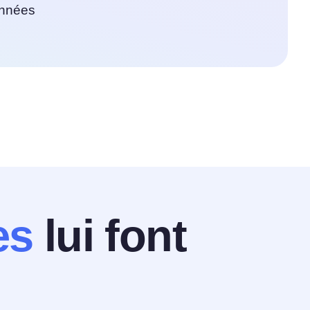
onnées
es
lui font