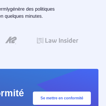
 Termlygénère des politiques
 en quelques minutes.
ormité
Se mettre en conformité