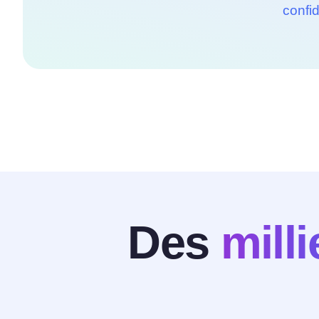
confid
Des
mill