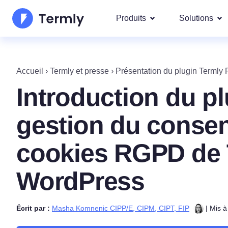
Produits
Solutions
Les plu
À propos de nous
Nos soluti
Accueil
›
Termly et presse
›
Présentation du plugin Terml
demandé
Générateur de politique 
Actualités et communi
Introduction du p
Googl
confidentialité
IAB T
Devenez partenaire
Générateur de politique 
gestion du conse
DSAR
Feuille de route des pr
Générateur de CGU
Conform
cookies RGPD de 
Nous couvr
régions
Nouveautés Termly
Générateur de clause de
RGPD
WordPress
responsabilité
CCPA/
Générateur de politique 
Écrit par :
Masha Komnenic CIPP/E, CIPM, CIPT, FIP
| Mis à