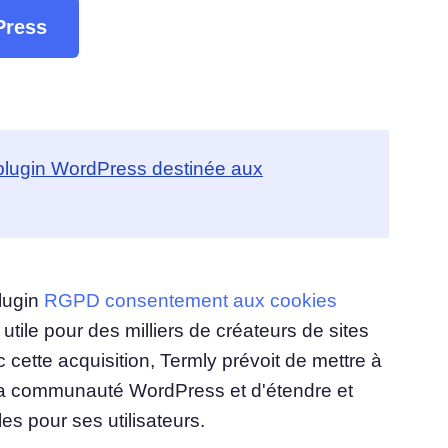
Press
u
Consentement aux cookies
Obtenir le consentement et gérer les préférences
du consentement
en matière de cookies
bannière de cookies Générateur
Création d'une bannière de cookies conforme à la
réglementation
 plugin WordPress destinée aux
plugin
RGPD consentement aux cookies
tile pour des milliers de créateurs de sites
ette acquisition, Termly prévoit de mettre à
ir la communauté WordPress et d'étendre et
es pour ses utilisateurs.