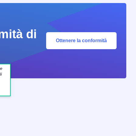
mità di
Ottenere la conformità
te
i