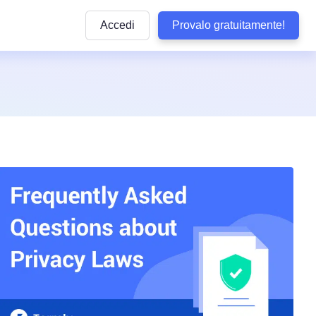
Accedi
Provalo gratuitamente!
Articoli
e pratiche
ttaforma
Articoli informativi sulla conformità alle normative
privacy e sulle buone pratiche da seguire
lla privacy
y di WordPress
Quiz sulla conformità
dizioni
Rispondi ad alcune domande per verificare se il 
aziendale
aziendali
ookie
è conforme
b
Visualizza Tutte le Normative Copert
Termly
arketing
Vedi tutte le leggi coperte dai nostri prodotti
Tracker delle Normative sulla Protez
 Conformità
Dati negli USA
Non perdere alcun aggiornamento sulle normati
sclusione di Responsabilità
statunitensi sulla privacy
tecnologia
so
Confronta Termly
Termly ad altre soluzioni di conformità
i accessibilità