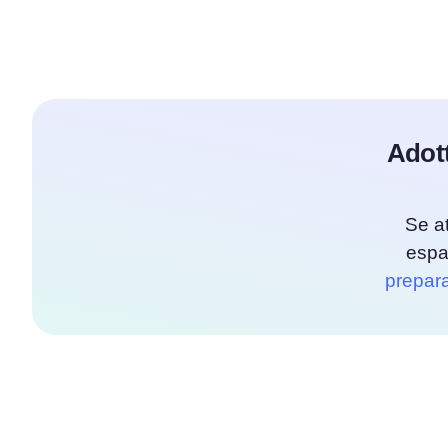
Adott
Se a
espa
prepara