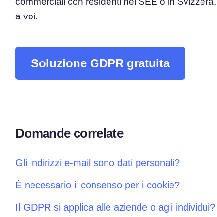
commerciali con residenti nel SEE o in Svizzera,
a voi.
Piattaforma di Gestione d
Consenso
Soluzione all-in-one per gestion
Scanner dei Cookie
Soluzione GDPR gratuita
Scansiona e classifica i tuoi cook
Domande correlate
Gli indirizzi e-mail sono dati personali?
È necessario il consenso per i cookie?
Il GDPR si applica alle aziende o agli individui?