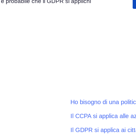
 è probabile che il GDPR si applichi
el
Consenso ai Cookie
Ottieni il consenso e gestisci le preferenze sui
e del consenso
cookie
Generatore di banner per cookie
ie
Crea un banner per i cookie conforme
Ho bisogno di una politi
Il CCPA si applica alle 
Il GDPR si applica ai citt