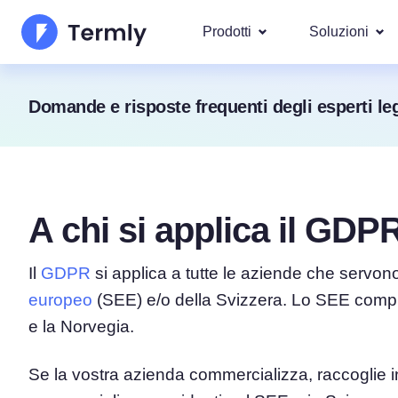
Prodotti
Soluzioni
I più po
Domande e risposte frequenti degli esperti leg
Chi Siamo
Le nostre s
Generatore di Informativa
Googl
Aggiornamenti e Rassegna Stamp
Privacy
IAB T
Diventa nostro partner
Generatore di Informativ
DSAR
A chi si applica il GDP
Per leg
La roadmap dei prodotti Termly
Generatore di EULA
Copriamo ol
GDPR 
Il
GDPR
si applica a tutte le aziende che servono
Novità Termly
Generatore di Clausola d
CCPA/C
europeo
(SEE) e/o della Svizzera. Lo SEE compren
di Responsabilità
e la Norvegia.
Generatore di Politica di
Se la vostra azienda commercializza, raccoglie in