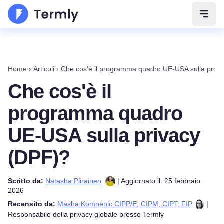
Apri 
Home
›
Articoli
›
Che cos'è il programma quadro UE-USA sulla protez
Che cos'è il
programma quadro
UE-USA sulla privacy
(DPF)?
Scritto da:
Natasha Piirainen
| Aggiornato il: 25 febbraio
2026
Recensito da:
Masha Komnenic CIPP/E, CIPM, CIPT, FIP
|
Responsabile della privacy globale presso Termly