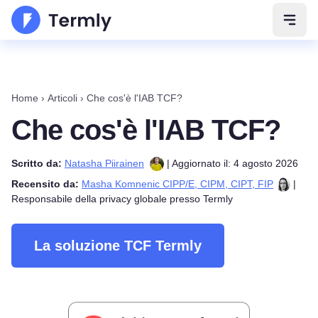
Apri 
Home
›
Articoli
›
Che cos'è l'IAB TCF?
Che cos'è l'IAB TCF?
Scritto da:
Natasha Piirainen
| Aggiornato il: 4 agosto 2026
Recensito da:
Masha Komnenic CIPP/E, CIPM, CIPT, FIP
|
Responsabile della privacy globale presso Termly
La soluzione TCF Termly