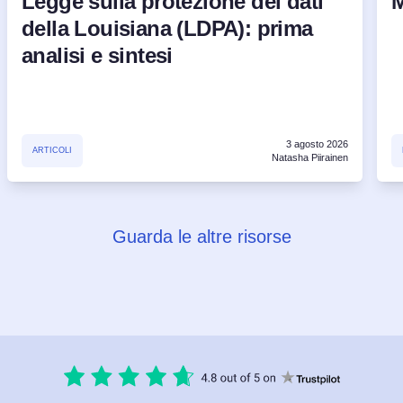
Legge sulla protezione dei dati
M
della Louisiana (LDPA): prima
analisi e sintesi
3 agosto 2026
ARTICOLI
Natasha Piirainen
Guarda le altre risorse