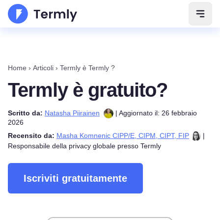
Apri 
Home
›
Articoli
›
Termly è Termly ?
Termly è gratuito?
Scritto da:
Natasha Piirainen
| Aggiornato il: 26 febbraio
2026
Recensito da:
Masha Komnenic CIPP/E, CIPM, CIPT, FIP
|
Responsabile della privacy globale presso Termly
Iscriviti gratuitamente