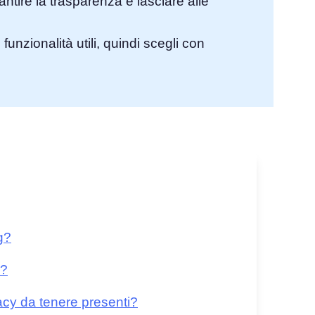
ntire la trasparenza e lasciare alle
funzionalità utili, quindi scegli con
g?
à?
vacy da tenere presenti?