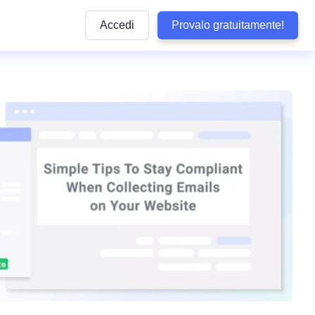
Accedi
Provalo gratuitamente!
Articoli
e pratiche
ttaforma
Articoli informativi sulla conformità alle normative
privacy e sulle buone pratiche da seguire
lla privacy
y di WordPress
Quiz sulla conformità
dizioni
Rispondi ad alcune domande per verificare se il 
aziendale
aziendali
ookie
è conforme
b
Visualizza Tutte le Normative Copert
Termly
arketing
Vedi tutte le leggi coperte dai nostri prodotti
Tracker delle Normative sulla Protez
 Conformità
Dati negli USA
Non perdere alcun aggiornamento sulle normati
sclusione di Responsabilità
statunitensi sulla privacy
tecnologia
so
Confronta Termly
Termly ad altre soluzioni di conformità
i accessibilità