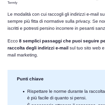
Termly
Piattaforma di Gestione d
Le modalità con cui raccogli gli indirizzi e-mail 
Consenso
Soluzione all-in-one per gestion
sempre più fitta di normative sulla privacy. Se non 
Scanner dei Cookie
iscritti e potresti persino incorrere in pesanti sanz
Scansiona e classifica i tuoi cook
Ecco
8 semplici passaggi che puoi seguire pe
raccolta degli indirizzi e-mail
sul tuo sito web e
mail marketing.
Punti chiave
Rispettare le norme durante la raccolta
è più facile di quanto si pensi.