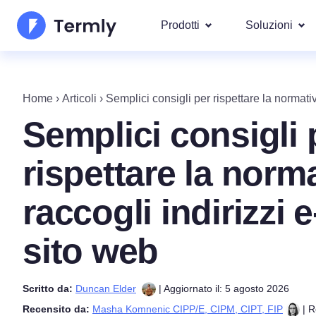
Prodotti
Soluzioni
I più po
Chi Siamo
Le nostre s
Home
›
Articoli
›
Semplici consigli per rispettare la normati
Generatore di Informativa
Googl
Aggiornamenti e Rassegna Stamp
Semplici consigli 
Privacy
IAB T
Diventa nostro partner
Generatore di Informativ
DSAR
rispettare la nor
Per leg
La roadmap dei prodotti Termly
Generatore di EULA
Copriamo ol
raccogli indirizzi 
GDPR 
Novità Termly
Generatore di Clausola d
CCPA/C
sito web
di Responsabilità
Generatore di Politica di
Scritto da:
Duncan Elder
| Aggiornato il: 5 agosto 2026
Recensito da:
Masha Komnenic CIPP/E, CIPM, CIPT, FIP
| R