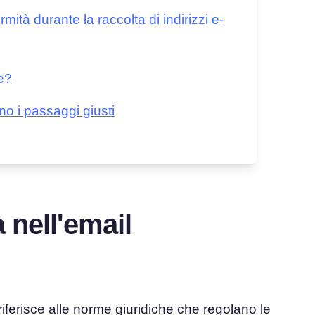
ità durante la raccolta di indirizzi e-
e?
o i passaggi giusti
 nell'email
riferisce alle norme giuridiche che regolano le