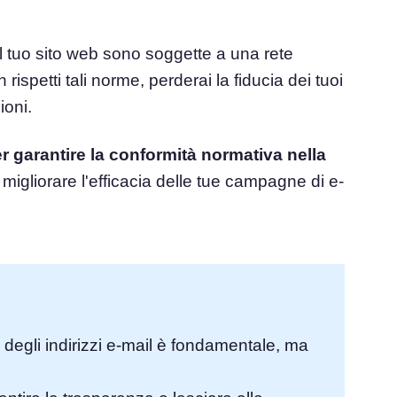
el
Consenso ai Cookie
sul tuo sito web sono soggette a una rete
Ottieni il consenso e gestisci le preferenze sui
e del consenso
rispetti tali norme, perderai la fiducia dei tuoi
cookie
Generatore di banner per cookie
ioni.
ie
Crea un banner per i cookie conforme
r garantire la conformità normativa
nella
 migliorare l'efficacia delle tue campagne di e-
 degli indirizzi e-mail è fondamentale, ma