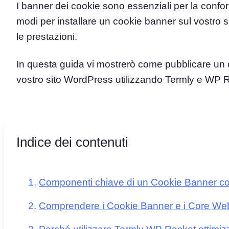
I banner dei cookie sono essenziali per la conform
modi per installare un cookie banner sul vostro s
Piattaforma di Gestione d
le prestazioni.
Consenso
Soluzione all-in-one per gestion
Scanner dei Cookie
In questa guida vi mostrerò come pubblicare un c
Scansiona e classifica i tuoi cook
vostro sito WordPress utilizzando Termly e WP 
Indice dei contenuti
Componenti chiave di un Cookie Banner c
Comprendere i Cookie Banner e i Core Web