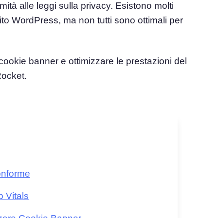
ità alle leggi sulla privacy. Esistono molti
ito WordPress, ma non tutti sono ottimali per
el
Consenso ai Cookie
Ottieni il consenso e gestisci le preferenze sui
e del consenso
cookie
Generatore di banner per cookie
ookie banner e ottimizzare le prestazioni del
ie
Crea un banner per i cookie conforme
Rocket.
onforme
 Vitals