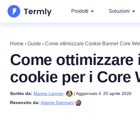
Prodotti
Soluzioni
I più po
Chi Siamo
Le nostre s
Home
›
Guide
›
Come ottimizzare Cookie Banner Core Web
Generatore di Informativa
Googl
Aggiornamenti e Rassegna Stamp
Come ottimizzare i
Privacy
IAB T
Diventa nostro partner
Generatore di Informativ
DSAR
cookie per i Core 
Per leg
La roadmap dei prodotti Termly
Generatore di EULA
Copriamo ol
Scritto da:
Marine Larmier
| Aggiornato il: 20 aprile 2026
GDPR 
Novità Termly
Generatore di Clausola d
Recensito da:
Adame Dahmani
CCPA/C
di Responsabilità
Generatore di Politica di