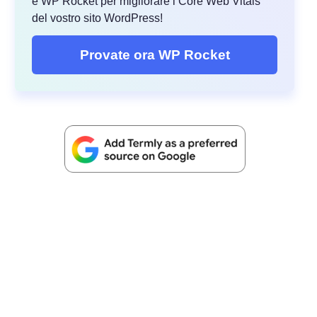
e WP Rocket per migliorare i Core Web Vitals
del vostro sito WordPress!
Provate ora WP Rocket