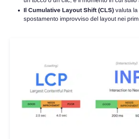
un tocco o un clic, e il momento in cui sull
Il Cumulative Layout Shift (CLS)
valuta la 
spostamento improvviso del layout nei prim