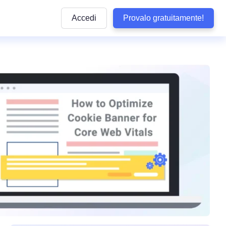
Accedi
Provalo gratuitamente!
Articoli
e pratiche
ttaforma
Articoli informativi sulla conformità alle normative
privacy e sulle buone pratiche da seguire
lla privacy
y di WordPress
Quiz sulla conformità
dizioni
Rispondi ad alcune domande per verificare se il 
aziendale
aziendali
ookie
è conforme
b
Visualizza Tutte le Normative Copert
Termly
arketing
Vedi tutte le leggi coperte dai nostri prodotti
Tracker delle Normative sulla Protez
 Conformità
Dati negli USA
Non perdere alcun aggiornamento sulle normati
sclusione di Responsabilità
statunitensi sulla privacy
tecnologia
so
Confronta Termly
Termly ad altre soluzioni di conformità
i accessibilità