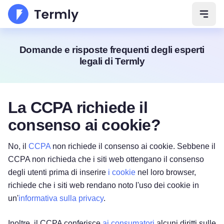
Apri 
Domande e risposte frequenti degli esperti
legali di Termly
La CCPA richiede il
consenso ai cookie?
No, il
CCPA
non richiede il consenso ai cookie. Sebbene il
CCPA non richieda che i siti web ottengano il consenso
degli utenti prima di inserire
i cookie
nel loro browser,
richiede che i siti web rendano noto l'uso dei cookie in
un'
informativa sulla privacy
.
Inoltre, il CCPA conferisce
ai consumatori
alcuni diritti sulle