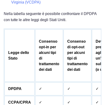
Virginia (VCDPA)
Nella tabella seguente è possibile confrontare il DPDPA
con tutte le altre leggi degli Stati Uniti.
Consenso
Consenso
Devo
opt-in per
di opt-out
pres
Legge dello
alcuni tipi
per alcuni
agli 
Stato
di
tipi di
un'in
trattamento
trattamento
sulla
dei dati
dei dati
(o un
DPDPA
✓
✓
✓
CCPA/CPRA
✓
✓
✓