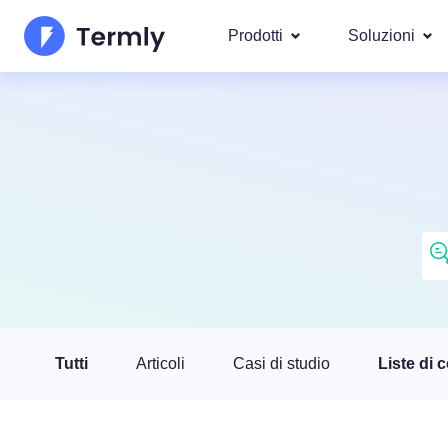
Prodotti
Soluzioni
I più po
Chi Siamo
Le nostre s
Generatore di Informativa
Googl
Aggiornamenti e Rassegna Stamp
Privacy
IAB T
Diventa nostro partner
Generatore di Informativ
DSAR
Per leg
La roadmap dei prodotti Termly
Generatore di EULA
Copriamo ol
GDPR 
Novità Termly
Generatore di Clausola d
CCPA/C
di Responsabilità
Tutti
Articoli
Casi di studio
Liste di 
Generatore di Politica di