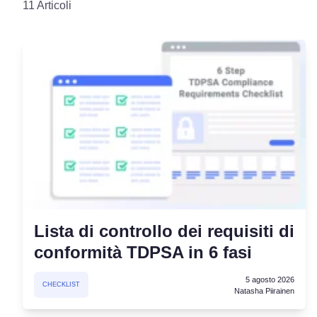
11 Articoli
Piattaforma di Gestione d
Consenso
Soluzione all-in-one per gestion
Scanner dei Cookie
Scansiona e classifica i tuoi cook
Lista di controllo dei requisiti di
conformità TDPSA in 6 fasi
5 agosto 2026
CHECKLIST
Natasha Piirainen