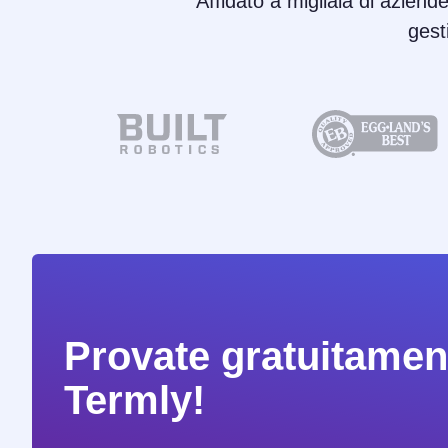
Affidato a migliaia di aziende
gest
Provate gratuitament
Termly!