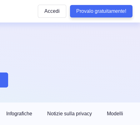
Accedi
Provalo gratuitamente!
Articoli
e pratiche
ttaforma
Articoli informativi sulla conformità alle normative
privacy e sulle buone pratiche da seguire
lla privacy
y di WordPress
Quiz sulla conformità
dizioni
Rispondi ad alcune domande per verificare se il 
aziendale
aziendali
ookie
è conforme
b
Visualizza Tutte le Normative Copert
Termly
arketing
Vedi tutte le leggi coperte dai nostri prodotti
Tracker delle Normative sulla Protez
 Conformità
Dati negli USA
Non perdere alcun aggiornamento sulle normati
sclusione di Responsabilità
statunitensi sulla privacy
tecnologia
so
Confronta Termly
Infografiche
Notizie sulla privacy
Modelli
Termly ad altre soluzioni di conformità
i accessibilità