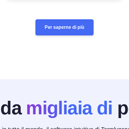
Per saperne di più
 da
migliaia di
p