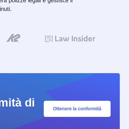
ra polizze legali e gestisce il
nuti.
mità di
Ottenere la conformità