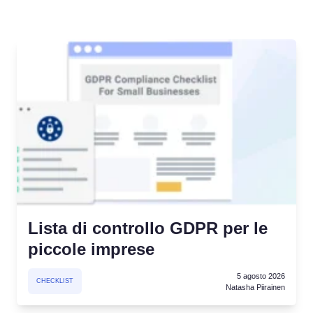
el
Consenso ai Cookie
Ottieni il consenso e gestisci le preferenze sui
e del consenso
cookie
Generatore di banner per cookie
ie
Crea un banner per i cookie conforme
Lista di controllo GDPR per le
piccole imprese
5 agosto 2026
CHECKLIST
Natasha Piirainen