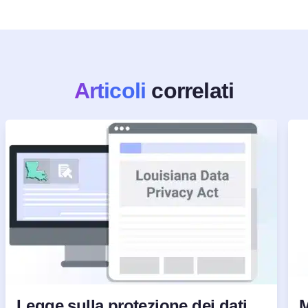
Articoli
correlati
Legge sulla protezione dei dati
M