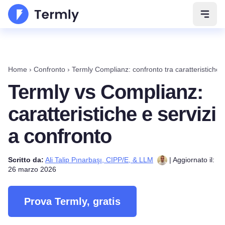
Apri 
Home
›
Confronto
›
Termly Complianz: confronto tra caratteristiche e
Termly vs Complianz:
caratteristiche e servizi
a confronto
Scritto da:
Ali Talip Pınarbaşı, CIPP/E, & LLM
| Aggiornato il:
26 marzo 2026
Prova Termly, gratis