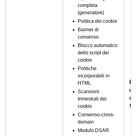
completa
(generatore)
Politica dei cookie
Banner di
consenso
Blocco automatico
dello script dei
cookie
Politiche
incorporabili in
È 
HTML
un
Scansioni
di 
trimestrali dei
Sh
cookie
Consenso-cross-
domain
Modulo DSAR