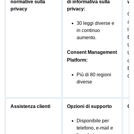
normative sulla
di informativa sulla
we
privacy
privacy:
Gli
aiu
30 leggi diverse e
le
in continuo
Eu
aumento.
Uni
Consent Management
Uni
Platform:
del
Bra
Più di 80 regioni
Ca
diverse
Assistenza clienti
Opzioni di supporto
Op
Disponibile per
telefono, e-mail e