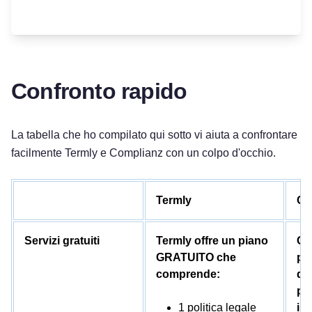
Confronto rapido
La tabella che ho compilato qui sotto vi aiuta a confrontare
facilmente Termly e Complianz con un colpo d'occhio.
Termly
Co
Servizi gratuiti
Termly offre un piano
Co
GRATUITO che
pi
comprende:
de
pe
1 politica legale
in