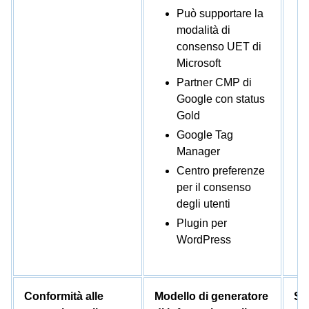
Può supportare la
modalità di
consenso UET di
Microsoft
Partner CMP di
Google con status
Gold
Google Tag
Manager
Centro preferenze
per il consenso
degli utenti
Plugin per
WordPress
Conformità alle
Modello di generatore
Se