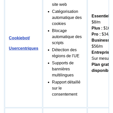
site web
Catégorisation
Essentiel :
automatique des
$8/m
cookies
Plus :
$16/
Blocage
Pro :
$34/m
automatique des
Cookiebot/
Business :
scripts
$56/m
Usercentriques
Détection des
Entreprise 
régions de l'UE
Sur mesure
Supports de
Plan gratui
bannières
disponible
multilingues
Rapport détaillé
sur le
consentement