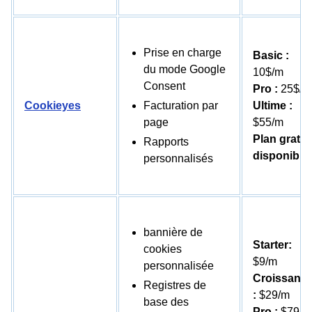
Prise en charge
Basic :
du mode Google
10$/m
Consent
Pro :
25$/m
Cookieyes
Facturation par
Ultime :
page
$55/m
Plan gratui
Rapports
disponible
personnalisés
bannière de
Starter:
cookies
$9/m
personnalisée
Croissanc
Registres de
:
$29/m
base des
Pro :
$79/m