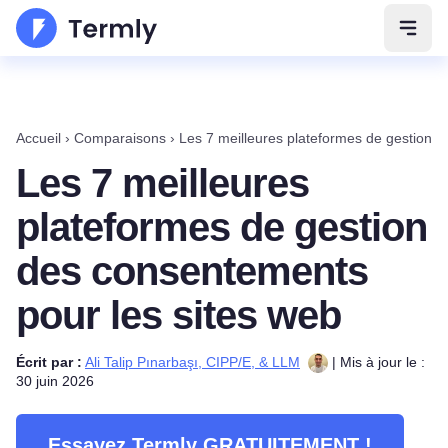
Ouvri
Accueil
›
Comparaisons
›
Les 7 meilleures plateformes de gestion d
Les 7 meilleures
plateformes de gestion
des consentements
pour les sites web
Écrit par :
Ali Talip Pınarbaşı, CIPP/E, & LLM
| Mis à jour le :
30 juin 2026
Essayez Termly GRATUITEMENT !