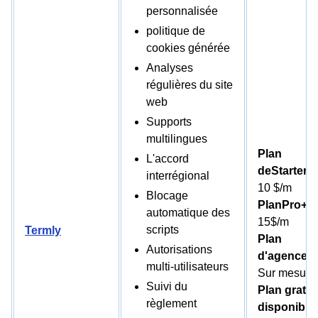
personnalisée
politique de
cookies générée
Analyses
régulières du site
web
Supports
multilingues
Plan
L'accord
deStarter :
interrégional
10 $/m
Blocage
PlanPro+ :
automatique des
15$/m
scripts
Termly
Plan
Autorisations
d'agence :
multi-utilisateurs
Sur mesure
Suivi du
Plan gratui
règlement
disponible