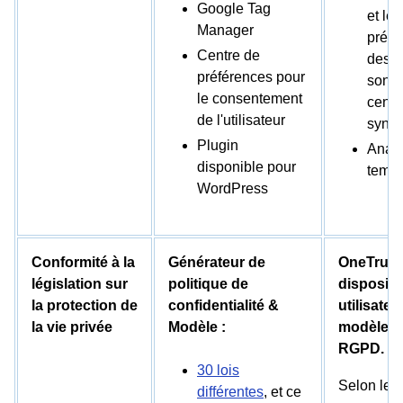
Google Tag
et les
Manager
préfé
Centre de
des c
préférences pour
sont
le consentement
centr
de l'utilisateur
synch
Plugin
Analy
disponible pour
temps
WordPress
Conformité à la
Générateur de
OneTrust 
législation sur
politique de
dispositi
la protection de
confidentialité &
utilisate
la vie privée
Modèle :
modèles 
RGPD.
30 lois
Selon le s
différentes
, et ce