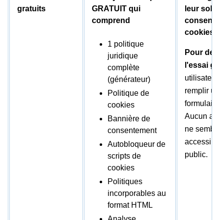
gratuits
GRATUIT qui
leur solu
comprend
consente
cookies
1 politique
Pour de
juridique
l'essai gr
complète
utilisateu
(générateur)
remplir un
Politique de
formulaire
cookies
Aucun autr
Bannière de
ne semble
consentement
accessibl
Autobloqueur de
public.
scripts de
cookies
Politiques
incorporables au
format HTML
Analyse