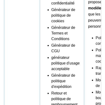
propose l
confidentialité
modèles
Générateur de
que les ut
politique de
peuvent
cookies
personnali
Générateur de
Termes et
Polit
Conditions
confid
Générateur de
Polit
CGU
matiè
générateur
cooki
politique d'usage
Rappo
acceptable
trans
Générateur de
Modèl
politique
de l
d'expédition
Modè
Retour et
boucl
politique de
prote
remboursement