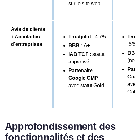
sur le site web.
Avis de clients
+ Accolades
Trustpilot :
4.7/5
Trust
d'entreprises
,5/5
BBB :
A+
BBB 
IAB TCF :
statut
(non 
approuvé
Parte
Partenaire
Goog
Google CMP
avec 
avec statut Gold
Gold
Approfondissement des
fonctionnalités et des