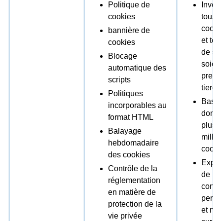
Politique de
Inven
cookies
tous 
cook
bannière de
et te
cookies
de sui
Blocage
soien
automatique des
premi
scripts
tierce
Politiques
Base
incorporables au
donn
format HTML
plus 
Balayage
milli
hebdomadaire
cooki
des cookies
Expé
Contrôle de la
de
réglementation
cons
en matière de
perso
protection de la
et ma
vie privée