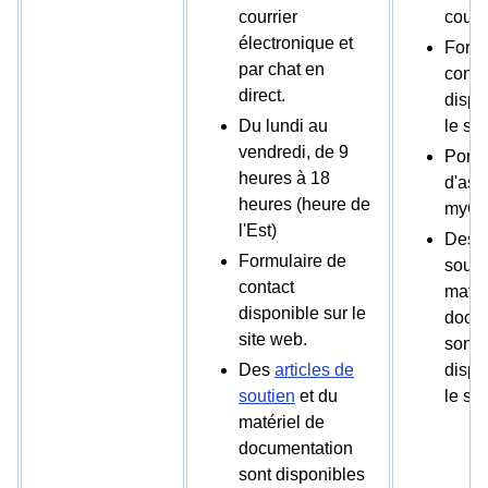
courrier
courri
électronique et
Formu
par chat en
conta
direct.
dispo
Du lundi au
le sit
vendredi, de 9
Portai
heures à 18
d'ass
heures (heure de
myOn
l'Est)
Des a
Formulaire de
souti
contact
matér
disponible sur le
docu
site web.
sont
Des
articles de
dispo
soutien
et du
le sit
matériel de
documentation
sont disponibles