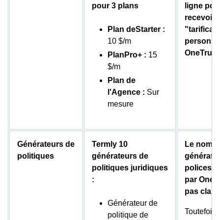
pour 3 plans
ligne pou
recevoir 
Plan deStarter :
"tarificat
10 $/m
personna
OneTrust
PlanPro+ :
15
$/m
Plan de
l'Agence :
Sur
mesure
Générateurs de
Termly 10
Le nombr
politiques
générateurs de
générate
politiques juridiques
polices 
:
par OneTr
pas clair.
Générateur de
Toutefois,
politique de