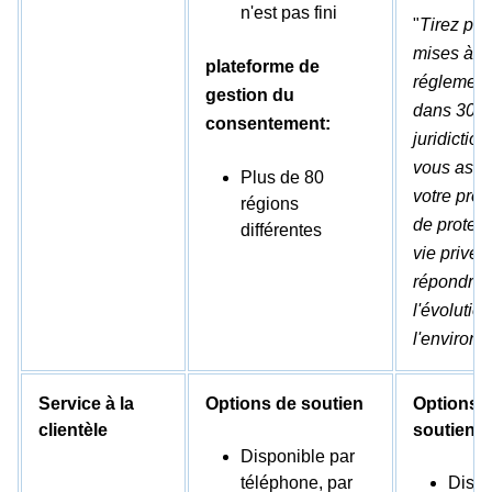
n'est pas fini
"
Tirez par
mises à jo
plateforme de
réglement
gestion du
dans 300
consentement:
juridictio
vous assu
Plus de 80
votre pro
régions
de protect
différentes
vie privée
répondre 
l'évolutio
l'environ
Service à la
Options de soutien
Options 
clientèle
soutien
Disponible par
téléphone, par
Dispo