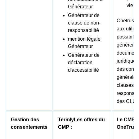
vie p
Générateur
Générateur de
Onetrust n
clause de non-
aux utilisa
responsabilité
possibilit
mention légale
générer d'
Générateur
document
Générateur de
juridiques
déclaration
des condi
d'accessibilité
générales
clauses d
responsabi
des CLUF
Gestion des
TermlyLes offres du
Le CMP 
consentements
CMP :
OneTrust 