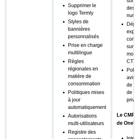
sur l
Supprimer le
des p
logo Termly
numér
Styles de
Déplo
bannières
expér
personnalisés
cons
Prise en charge
sur l
multilingue
mobil
Règles
CTV.
régionales en
Polit
matière de
avis 
consommation
de pr
Politiques mises
de la 
à jour
privé
automatiquement
Le CMP u
Autorisations
de OneTru
multi-utilisateurs
Registre des
Inter