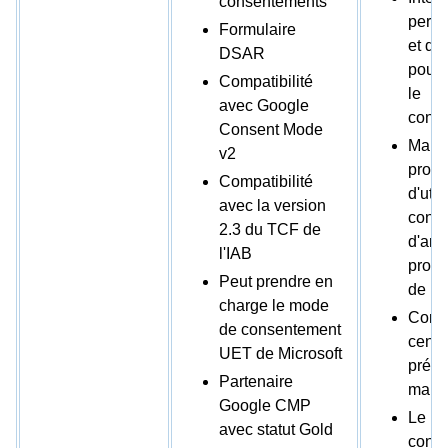
consentements
perso
Formulaire
et dy
DSAR
pour r
Compatibilité
le
avec Google
conse
Consent Mode
Maint
v2
profil
Compatibilité
d'util
avec la version
confo
2.3 du TCF de
d'amé
l'IAB
prog
Peut prendre en
de ma
charge le mode
Confi
de consentement
centr
UET de Microsoft
préfé
Partenaire
marq
Google CMP
Le
avec statut Gold
cons