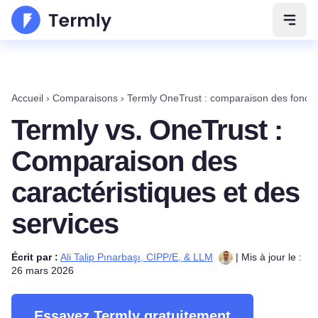
Ouvri
Accueil
›
Comparaisons
›
Termly OneTrust : comparaison des fonctio
Termly vs. OneTrust :
Comparaison des
caractéristiques et des
services
Écrit par :
Ali Talip Pınarbaşı, CIPP/E, & LLM
| Mis à jour le :
26 mars 2026
Essayez Termly gratuitement