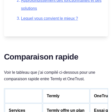
Approfondissement des fonctionnalités et des
solutions
Lequel vous convient le mieux ?
Comparaison rapide
Voir le tableau que j'ai compilé ci-dessous pour une
comparaison rapide entre Termly et OneTrust.
Termly
OneTrust
Services
Termly offre un plan
Essai gra