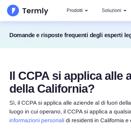
Prodotti
Soluzioni
I più po
Domande e risposte frequenti degli esperti leg
Chi Siamo
Le nostre s
Generatore di Informativa
Googl
Aggiornamenti e Rassegna Stamp
Privacy
IAB T
Diventa nostro partner
Generatore di Informativ
DSAR
Il CCPA si applica alle a
Per leg
La roadmap dei prodotti Termly
Generatore di EULA
Copriamo ol
della California?
GDPR 
Novità Termly
Generatore di Clausola d
CCPA/C
di Responsabilità
Sì, il CCPA si applica alle aziende al di fuori de
luogo in cui operano, il CCPA si applica a quals
Generatore di Politica di
informazioni personali
di residenti in California e