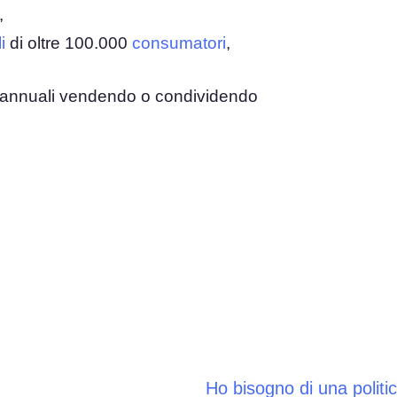
,
el
i
di oltre 100.000
consumatori
,
Consenso ai Cookie
Ottieni il consenso e gestisci le preferenze sui
e del consenso
cookie
 annuali vendendo o condividendo
Generatore di banner per cookie
ie
Crea un banner per i cookie conforme
Ho bisogno di una politi