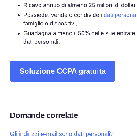
Ricavo annuo di almeno 25 milioni di dollari
Possiede, vende o condivide i
Piattaforma di Gestione d
dati personal
famiglie o dispositivi,
Consenso
Soluzione all-in-one per gestion
Guadagna almeno il 50% delle sue entrate
Scanner dei Cookie
dati personali.
Scansiona e classifica i tuoi cook
Soluzione CCPA gratuita
Domande correlate
Gli indirizzi e-mail sono dati personali?