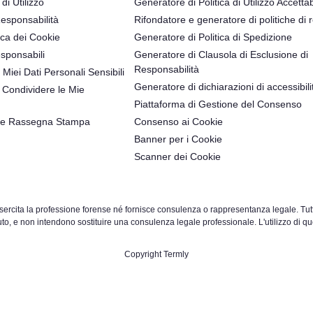
 di Utilizzo
Generatore di Politica di Utilizzo Accettab
Responsabilità
Rifondatore e generatore di politiche di 
ica dei Cookie
Generatore di Politica di Spedizione
sponsabili
Generatore di Clausola di Esclusione di
Responsabilità
 Miei Dati Personali Sensibili
Generatore di dichiarazioni di accessibili
Condividere le Mie
Piattaforma di Gestione del Consenso
 e Rassegna Stampa
Consenso ai Cookie
Banner per i Cookie
Scanner dei Cookie
rcita la professione forense né fornisce consulenza o rappresentanza legale. Tutte le
o, e non intendono sostituire una consulenza legale professionale. L'utilizzo di quest
Copyright Termly