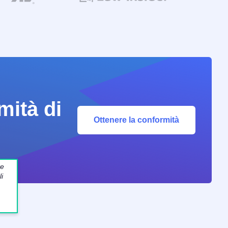
mità di
Ottenere la conformità
te
i