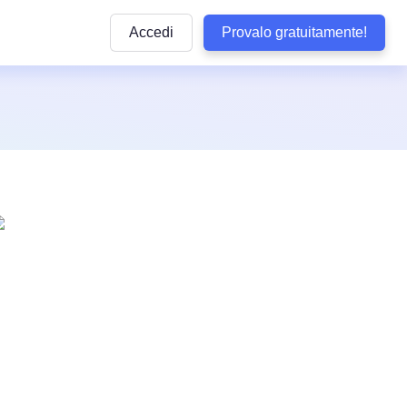
Accedi
Provalo gratuitamente!
Articoli
e pratiche
ttaforma
Articoli informativi sulla conformità alle normative
privacy e sulle buone pratiche da seguire
lla privacy
y di WordPress
Quiz sulla conformità
dizioni
Rispondi ad alcune domande per verificare se il 
aziendale
aziendali
ookie
è conforme
b
Visualizza Tutte le Normative Copert
Termly
arketing
Vedi tutte le leggi coperte dai nostri prodotti
Tracker delle Normative sulla Protez
 Conformità
Dati negli USA
Non perdere alcun aggiornamento sulle normati
sclusione di Responsabilità
statunitensi sulla privacy
tecnologia
so
Confronta Termly
Termly ad altre soluzioni di conformità
i accessibilità