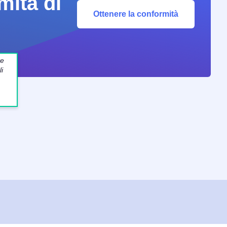
mità di
Ottenere la conformità
te
i