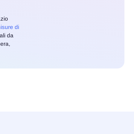
azio
isure di
ali da
era,