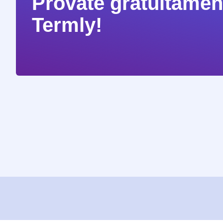
Provate gratuitament
Termly!