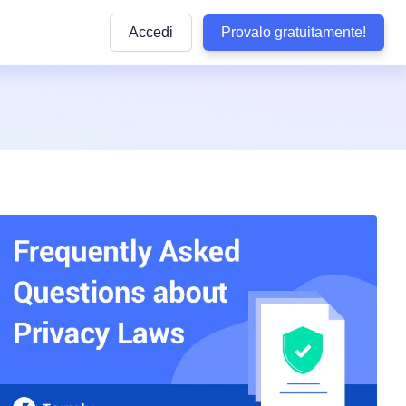
Accedi
Provalo gratuitamente!
Articoli
e pratiche
ttaforma
Articoli informativi sulla conformità alle normative
privacy e sulle buone pratiche da seguire
lla privacy
y di WordPress
Quiz sulla conformità
dizioni
Rispondi ad alcune domande per verificare se il 
aziendale
aziendali
ookie
è conforme
b
Visualizza Tutte le Normative Copert
Termly
arketing
Vedi tutte le leggi coperte dai nostri prodotti
Tracker delle Normative sulla Protez
 Conformità
Dati negli USA
Non perdere alcun aggiornamento sulle normati
sclusione di Responsabilità
statunitensi sulla privacy
tecnologia
so
Confronta Termly
Termly ad altre soluzioni di conformità
i accessibilità