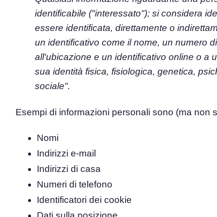
identificabile ("interessato"); si considera id
Piattaforma di Gestione d
essere identificata, direttamente o indiretta
Consenso
un identificativo come il nome, un numero di i
Soluzione all-in-one per gestion
all'ubicazione e un identificativo online o a u
Scanner dei Cookie
Scansiona e classifica i tuoi cook
sua identità fisica, fisiologica, genetica, ps
sociale".
Esempi di informazioni personali sono (ma non s
Nomi
Indirizzi e-mail
Indirizzi di casa
Numeri di telefono
Identificatori dei cookie
Dati sulla posizione