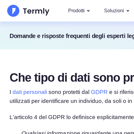
Prodotti
Soluzioni
I più po
Domande e risposte frequenti degli esperti leg
Chi Siamo
Le nostre s
Generatore di Informativa
Googl
Aggiornamenti e Rassegna Stamp
Privacy
IAB T
Diventa nostro partner
Generatore di Informativ
DSAR
Che tipo di dati sono p
Per leg
La roadmap dei prodotti Termly
Generatore di EULA
Copriamo ol
GDPR 
I
dati personali
sono protetti dal
GDPR
e si rifer
Novità Termly
Generatore di Clausola d
CCPA/C
utilizzati per identificare un individuo, da soli o i
di Responsabilità
Generatore di Politica di
L'articolo 4 del GDPR lo definisce esplicitament
Qualsiasi informazione riguardante una perso