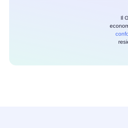
Il 
econom
conf
res