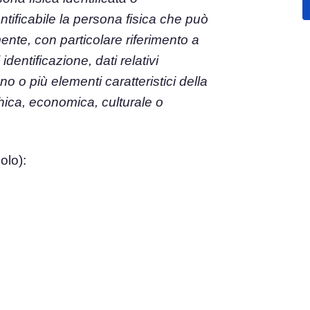
entificabile la persona fisica che può
el
mente, con particolare riferimento a
Consenso ai Cookie
Ottieni il consenso e gestisci le preferenze sui
dentificazione, dati relativi
e del consenso
cookie
no o più elementi caratteristici della
Generatore di banner per cookie
ie
Crea un banner per i cookie conforme
ichica, economica, culturale o
olo):