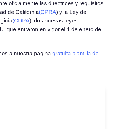
re oficialmente las directrices y requisitos
ad de California
(CPRA
) y la Ley de
l
Consentimiento de Cookies
ginia
(CDPA
), dos nuevas leyes
Obtenga el consentimiento y gestione las
 consentimiento
preferencias de cookies
UU. que entraron en vigor el 1 de enero de
Generador de Banner de Cookies
Cree un banner de cookies acorde a la normativa
nes a nuestra página
gratuita plantilla de