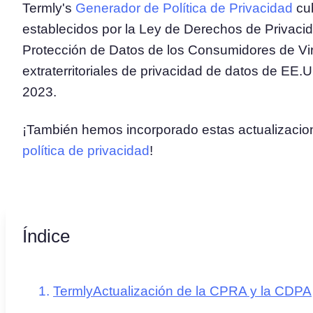
Termly's
Generador de Política de Privacidad
cub
establecidos por la Ley de Derechos de Privacid
Plataforma de Gestión de
Protección de Datos de los Consumidores de Vir
Consentimiento
Solución integral de gestión del
extraterritoriales de privacidad de datos de EE.
Escáner de Cookies
2023.
Escanee y clasifique sus cookies
¡También hemos incorporado estas actualizacio
política de privacidad
!
Índice
TermlyActualización de la CPRA y la CDPA