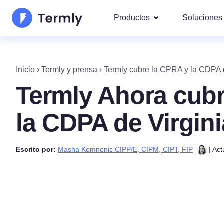
Productos
Soluciones
Los m
Quiénes Somos
Nuestra
Inicio
›
Termly y prensa
›
Termly cubre la CPRA y la CDPA d
Mod
Generador de Política de
Actualizaciones y Prensa
Termly Ahora cubr
IAB
Hazte socio
Generador de Política d
DS
la CDPA de Virgini
Por l
Hoja de ruta de producto
Generador de EULA
Abarcam
Escrito por:
Masha Komnenic CIPP/E, CIPM, CIPT, FIP
| Ac
rgp
Novedades Termly
Generador de Descargo 
CCP
Responsabilidad
Generador de Política de