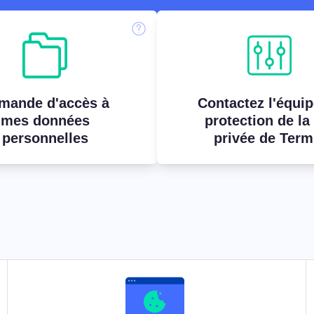
u
Consentement aux cookies
Obtenir le consentement et gérer les préférences
du consentement
en matière de cookies
bannière de cookies Générateur
Création d'une bannière de cookies conforme à la
mande d'accès à
Contactez l'équip
réglementation
mes données
protection de la
personnelles
privée de Term