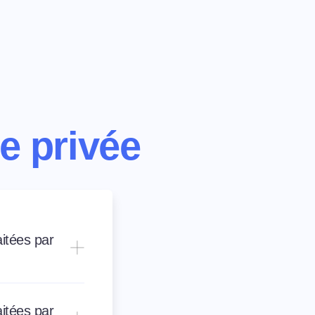
ie privée
itées par
itées par