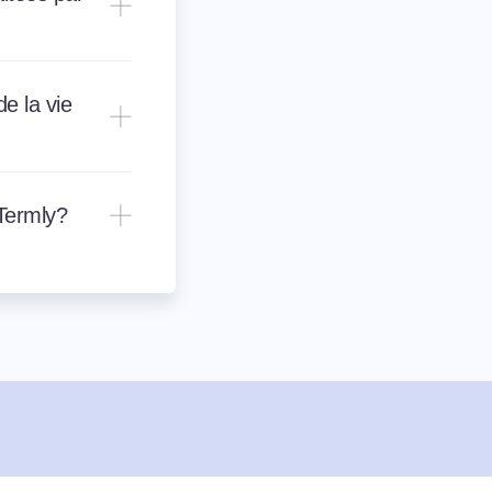
e la vie
Termly?