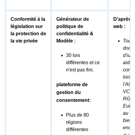
Conformité à la
Générateur de
D'après l
législation sur
politique de
web :
la protection de
confidentialité &
la vie privée
Modèle :
Tous 
docu
30 lois
d'iub
différentes et ce
aiden
n'est pas fini.
confo
lois t
l'ACP
plateforme de
VCDP
gestion du
RGPD
consentement:
Euro
au Ca
Plus de 80
bien 
régions
encor
différentes