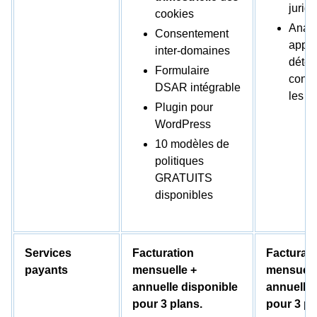
jurid
cookies
Anal
Consentement
appro
inter-domaines
détec
Formulaire
confo
DSAR intégrable
les s
Plugin pour
WordPress
10 modèles de
politiques
GRATUITS
disponibles
Services
Facturation
Facturati
payants
mensuelle +
mensuell
annuelle disponible
annuelle 
pour 3 plans.
pour 3 pl