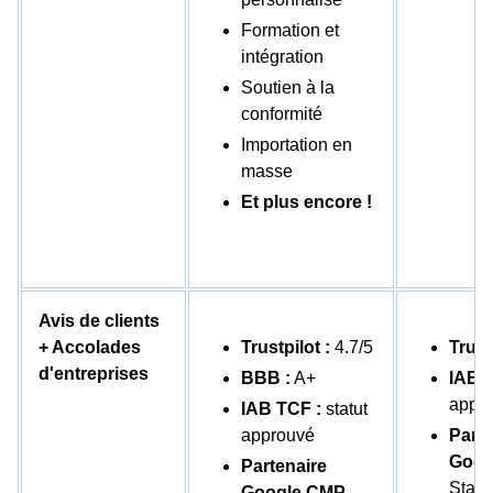
Formation et
intégration
Soutien à la
conformité
Importation en
masse
Et plus encore !
Avis de clients
+ Accolades
Trustpilot :
4.7/5
Trust
d'entreprises
BBB :
A+
IAB 
appr
IAB TCF :
statut
approuvé
Parte
Goog
Partenaire
Stat
Google CMP