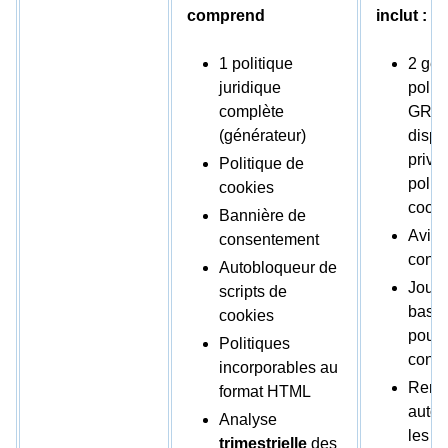
comprend
inclut :
1 politique
2 gén
juridique
polit
complète
GRA
(générateur)
dispo
privé
Politique de
polit
cookies
cooki
Bannière de
Avis 
consentement
cons
Autobloqueur de
Journ
scripts de
base
cookies
pour 
Politiques
cons
incorporables au
Rempl
format HTML
auto
Analyse
les d
trimestrielle
des