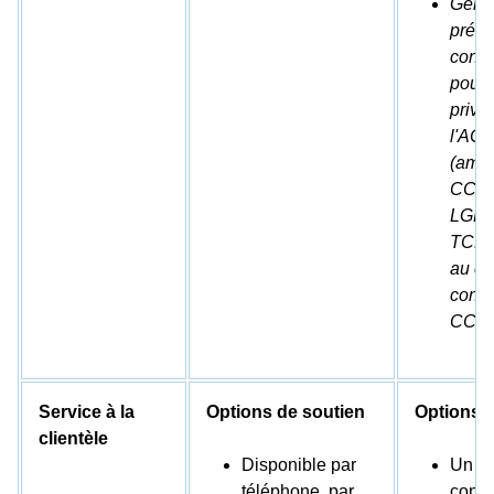
Gérer
préfé
cons
pour 
privé
l'AC
(ame
CCPA)
LGPD.
TCF d
au ca
confo
CCPA
Service à la
Options de soutien
Options d
clientèle
Disponible par
Un fo
téléphone, par
conta