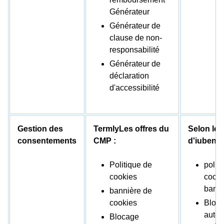
Générateur
Générateur de
clause de non-
responsabilité
Générateur de
déclaration
d'accessibilité
Gestion des
TermlyLes offres du
Selon le 
consentements
CMP :
d'iubenda
Politique de
polit
cookies
cooki
banni
bannière de
cookies
Bloc
autom
Blocage