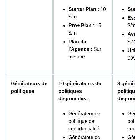
Starter Plan :
10
Start
$/m
Essen
Pro+ Plan :
15
$/m
$/m
Avan
Plan de
$24.
l'Agence :
Sur
Ultim
mesure
$99.
Générateurs de
10 générateurs de
3 générat
politiques
politiques
politique
disponibles :
disponibl
Générateur de
Génér
politique de
polit
confidentialité
confid
Générateur de
Génér