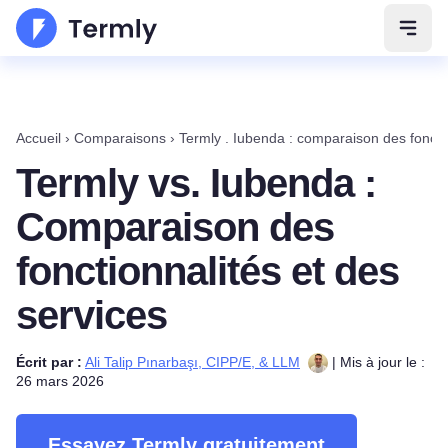
Ouvri
Accueil
›
Comparaisons
›
Termly . Iubenda : comparaison des fonctio
Termly vs. Iubenda :
Comparaison des
fonctionnalités et des
services
Écrit par :
Ali Talip Pınarbaşı, CIPP/E, & LLM
| Mis à jour le :
26 mars 2026
Essayez Termly gratuitement