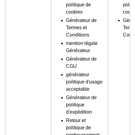
politique de
polit
cookies
cooki
Générateur de
Génér
Termes et
Terme
Conditions
Condi
mention légale
Générateur
Générateur de
CGU
générateur
politique d'usage
acceptable
Générateur de
politique
d'expédition
Retour et
politique de
remboursement