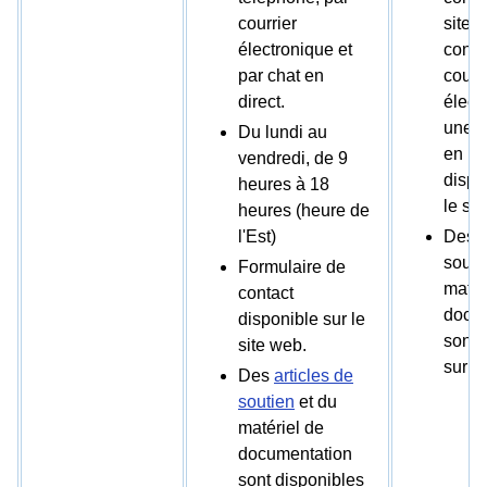
courrier
site 
électronique et
conta
par chat en
courr
direct.
élect
une a
Du lundi au
en li
vendredi, de 9
dispo
heures à 18
le sit
heures (heure de
l'Est)
Des a
souti
Formulaire de
matér
contact
docu
disponible sur le
sont 
site web.
sur le
Des
articles de
soutien
et du
matériel de
documentation
sont disponibles