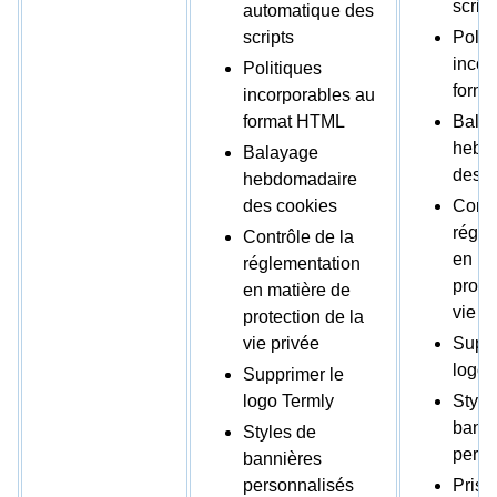
script
automatique des
scripts
Polit
incor
Politiques
form
incorporables au
format HTML
Bala
hebd
Balayage
des c
hebdomadaire
des cookies
Contr
régle
Contrôle de la
en ma
réglementation
prote
en matière de
vie p
protection de la
vie privée
Suppr
logo 
Supprimer le
logo Termly
Style
banni
Styles de
perso
bannières
personnalisés
Prise