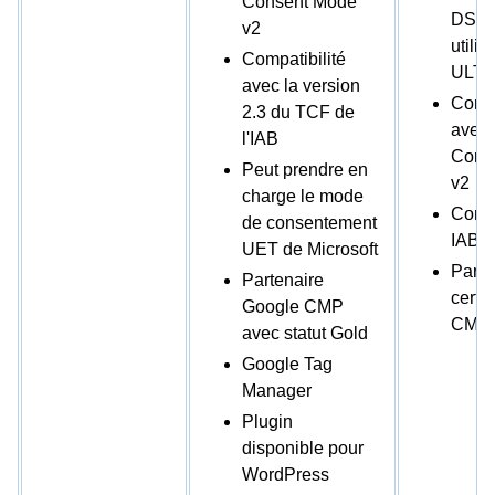
Consent Mode
DSAR 
v2
utilis
Compatibilité
ULTI
avec la version
Compa
2.3 du TCF de
avec
l'IAB
Cons
Peut prendre en
v2
charge le mode
Compa
de consentement
IAB T
UET de Microsoft
Parte
Partenaire
certi
Google CMP
CMP
avec statut Gold
Google Tag
Manager
Plugin
disponible pour
WordPress