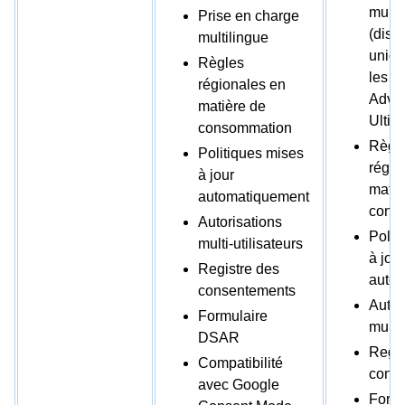
multi
Prise en charge
(disp
multilingue
uniqu
Règles
les p
régionales en
Adva
matière de
Ultim
consommation
Règl
Politiques mises
régio
à jour
matiè
automatiquement
cons
Autorisations
Polit
multi-utilisateurs
à jour
Registre des
auto
consentements
Autor
Formulaire
multi-
DSAR
Regis
Compatibilité
cons
avec Google
Formu