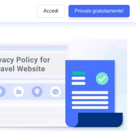
Accedi
Provalo gratuitamente!
Articoli
e pratiche
ttaforma
Articoli informativi sulla conformità alle normative
privacy e sulle buone pratiche da seguire
lla privacy
y di WordPress
Quiz sulla conformità
dizioni
Rispondi ad alcune domande per verificare se il 
aziendale
aziendali
ookie
è conforme
b
Visualizza Tutte le Normative Copert
Termly
arketing
Vedi tutte le leggi coperte dai nostri prodotti
Tracker delle Normative sulla Protez
 Conformità
Dati negli USA
Non perdere alcun aggiornamento sulle normati
sclusione di Responsabilità
statunitensi sulla privacy
tecnologia
so
Confronta Termly
Termly ad altre soluzioni di conformità
i accessibilità