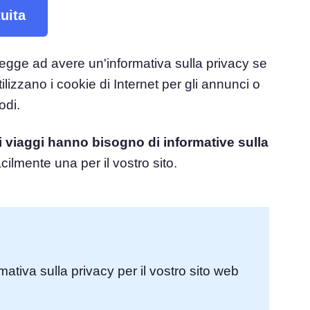
uita
el
Consenso ai Cookie
Ottieni il consenso e gestisci le preferenze sui
e del consenso
legge ad avere un'informativa sulla privacy se
cookie
Generatore di banner per cookie
ilizzano i cookie di Internet per gli annunci o
ie
Crea un banner per i cookie conforme
odi.
di viaggi hanno bisogno di informative sulla
ilmente una per il vostro sito.
mativa sulla privacy per il vostro sito web