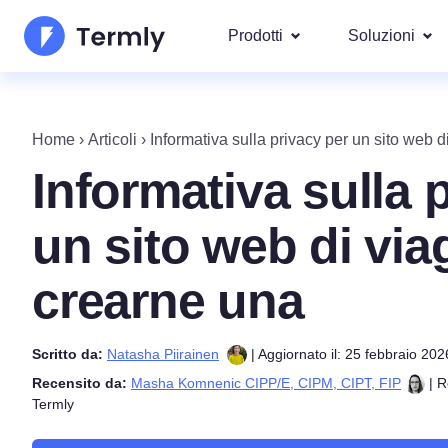
Prodotti
Soluzioni
I più po
Chi Siamo
Le nostre s
Home
›
Articoli
›
Informativa sulla privacy per un sito web 
Generatore di Informativa
Googl
Aggiornamenti e Rassegna Stamp
Informativa sulla 
Privacy
IAB T
Diventa nostro partner
Generatore di Informativ
DSAR
un sito web di vi
Per leg
La roadmap dei prodotti Termly
Generatore di EULA
Copriamo ol
crearne una
GDPR 
Novità Termly
Generatore di Clausola d
CCPA/C
di Responsabilità
Scritto da:
Natasha Piirainen
| Aggiornato il: 25 febbraio 202
Generatore di Politica di
Recensito da:
Masha Komnenic CIPP/E, CIPM, CIPT, FIP
| R
Termly