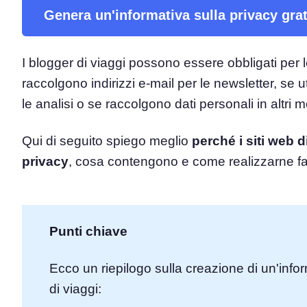
Genera un'informativa sulla privacy grat
Piattaforma di Gestione d
Consenso
Soluzione all-in-one per gestion
I blogger di viaggi possono essere obbligati per 
Scanner dei Cookie
raccolgono indirizzi e-mail per le newsletter, se ut
Scansiona e classifica i tuoi cook
le analisi o se raccolgono dati personali in altri m
Qui di seguito spiego meglio
perché i siti web 
privacy
, cosa contengono e come realizzarne fac
Punti chiave
Ecco un riepilogo sulla creazione di un'infor
di viaggi: