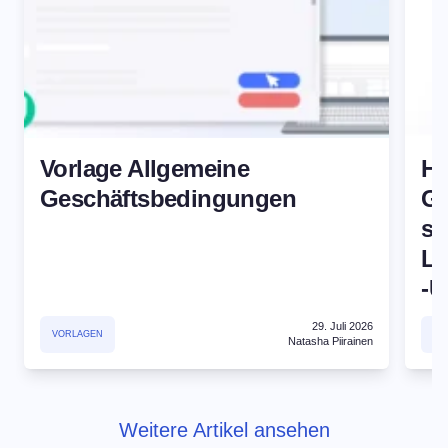
Vorlage Allgemeine
Hi
Geschäftsbedingungen
Ge
st
Le
-U
29. Juli 2026
VORLAGEN
AR
Natasha Piirainen
Weitere Artikel ansehen