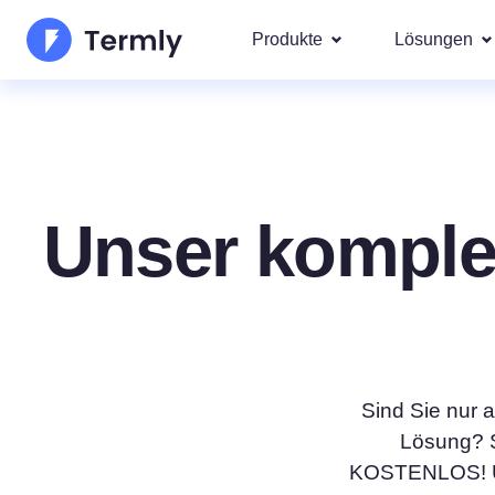
Produkte
Lösungen
Starter
Monatlich
Jährlich
10
pro Web
$
Jährlich
Am bel
Über uns
abgerec
EXTRA 20% RABATT
Unsere g
Code
SPRING2026
Goog
Datenschutzerklärungs-
Plan auswä
Updates und Presse
IAB 
Unser komple
Generator für Cookie-Ric
Werden Sie Partner
DSA
gesetz
EULA-Generator
Die Produkt-Roadma
Wir deck
Regione
Haftungsausschluss-Gen
Neuerscheinungen T
DSG
CCPA
Versandrichtlinien-Gener
Sind Sie nur 
Lösung? S
KOSTENLOS! Un