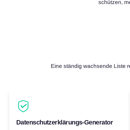
schützen, me
Consent‑Management‑Pl
All-in-One-Lösung für das
Einwilligungsmanagement
Cookie-Scanner
Scannen und klassifizieren Sie I
Eine ständig wachsende Liste re
Datenschutzerklärungs-Generator