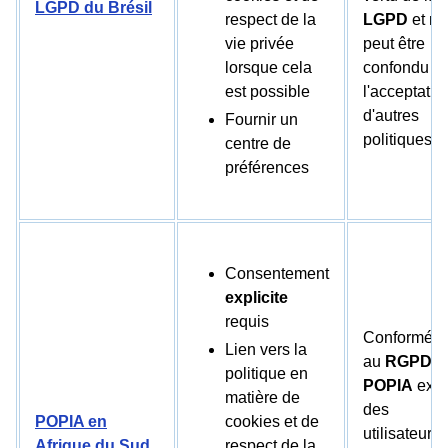
LGPD du Brésil
respect de la
LGPD
et ne
vie privée
peut être
lorsque cela
confondu a
est possible
l'acceptatio
d'autres
Fournir un
politiques.
centre de
préférences
Consentement
explicite
requis
Conformém
Lien vers la
au
RGPD
,
l
politique en
POPIA
exig
matière de
des
POPIA en
cookies et de
utilisateurs
Afrique du Sud
respect de la