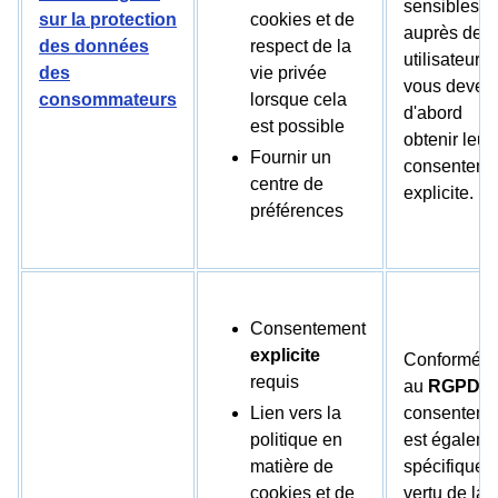
sensibles
sur la protection
cookies et de
auprès des
des données
respect de la
utilisateurs,
des
vie privée
vous devez
consommateurs
lorsque cela
d'abord
est possible
obtenir leur
Fournir un
consenteme
centre de
explicite.
préférences
Consentement
explicite
Conformém
requis
au
RGPD
, l
Lien vers la
consenteme
politique en
est égaleme
matière de
spécifique 
cookies et de
vertu de la