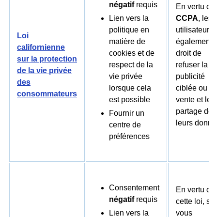
négatif
requis
En vertu de 
Lien vers la
CCPA
, les
politique en
utilisateurs 
Loi
matière de
également l
californienne
cookies et de
droit de
sur la protection
respect de la
refuser la
de la vie privée
vie privée
publicité
des
lorsque cela
ciblée ou la
consommateurs
est possible
vente et le
partage de
Fournir un
leurs donné
centre de
préférences
Consentement
En vertu de
négatif
requis
cette loi, si
Lien vers la
vous