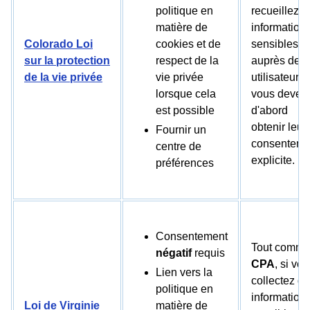
politique en
recueillez d
matière de
information
Colorado
Loi
cookies et de
sensibles
sur la protection
respect de la
auprès des
de la vie privée
vie privée
utilisateurs,
lorsque cela
vous devez
est possible
d'abord
obtenir leur
Fournir un
consenteme
centre de
explicite.
préférences
Consentement
Tout comme
négatif
requis
CPA
, si vo
Lien vers la
collectez d
politique en
information
Loi de Virginie
matière de