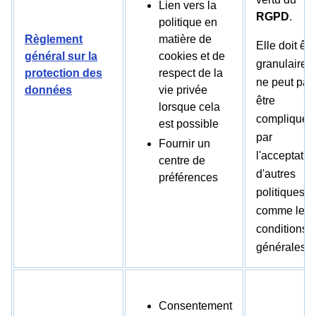
Lien vers la
RGPD
.
politique en
Règlement
matière de
Elle doit êtr
général sur la
cookies et de
granulaire e
protection des
respect de la
ne peut pas
données
vie privée
être
lorsque cela
compliquée
est possible
par
Fournir un
l'acceptatio
centre de
d'autres
préférences
politiques,
comme les
conditions
générales.
Consentement