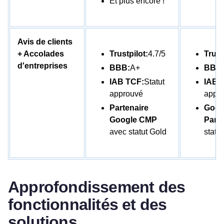
Et plus encore !
Avis de clients
+ Accolades
Trustpilot:
4.7/5
Trust
d'entreprises
BBB:
A+
BBB 
IAB TCF:
Statut
IAB 
approuvé
appr
Partenaire
Goog
Google CMP
Partn
avec statut Gold
statut
Approfondissement des
fonctionnalités et des
solutions