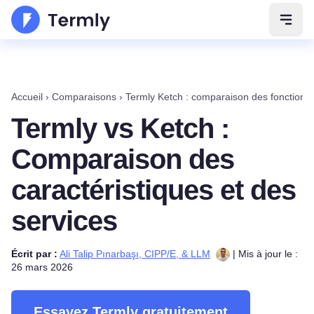
Ouvri
Accueil
›
Comparaisons
›
Termly Ketch : comparaison des fonctionnal
Termly vs Ketch :
Comparaison des
caractéristiques et des
services
Écrit par :
Ali Talip Pınarbaşı, CIPP/E, & LLM
| Mis à jour le :
26 mars 2026
Essayez Termly gratuitement