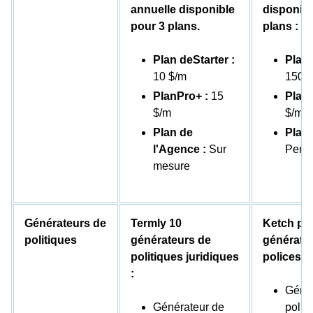
annuelle disponible
disponibl
pour 3 plans.
plans :
Plan deStarter :
Plan 
10 $/m
150 
PlanPro+ :
15
Plan 
$/m
$/m
Plan de
Plan 
l'Agence :
Sur
Perso
mesure
Générateurs de
Termly 10
Ketch pro
politiques
générateurs de
générate
politiques juridiques
polices s
:
Génér
Générateur de
polit