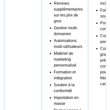
Remises
incita
supplémentaires
Forma
sur les prix de
souti
gros
Possi
Gestion multi-
comme
domaines
Confi
Autorisations
par cl
multi-utilisateurs
Contr
Matériel de
granu
marketing
préfé
personnalisé
cons
Formation et
pour l
intégration
fréqu
canal
Soutien à la
conformité
Importation en
masse