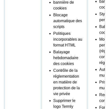
banni
bannière de
cooki
cookies
Style
Blocage
perso
automatique des
scripts
Bala
cooki
Politiques
incorporables au
Modè
format HTML
perso
(règl
Balayage
cons
hebdomadaire
régio
des cookies
Autor
Contrôle de la
multi-
réglementation
en matière de
Prise
protection de la
multi
vie privée
Regis
Supprimer le
cons
logo Termly
Form