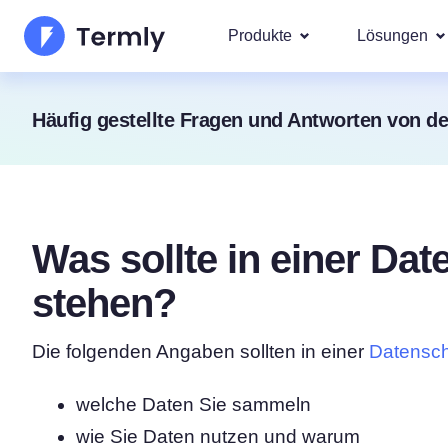
Produkte
Lösungen
Am bel
Häufig gestellte Fragen und Antworten von d
Über uns
Unsere g
Goog
Datenschutzerklärungs-
Updates und Presse
IAB 
Generator für Cookie-Ric
Werden Sie Partner
DSA
Was sollte in einer Dat
gesetz
EULA-Generator
Die Produkt-Roadma
Wir deck
stehen?
Regione
Haftungsausschluss-Gen
Neuerscheinungen T
DSG
Die folgenden Angaben sollten in einer
Datenschu
CCPA
Versandrichtlinien-Gener
welche Daten Sie sammeln
wie Sie Daten nutzen und warum