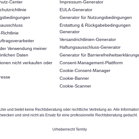
hutz-Center
Impressum-Generator
hutzrichtlinie
EULA-Generator
ngsbedingungen
Generator für Nutzungsbedingungen
sausschluss
Erstattung & Rückgabebedingungen
Generator
Richtlinie
Versandrichtlinien-Generator
ftragsverarbeiter
Haftungsausschluss-Generator
der Verwendung meiner
önlichen Daten
Generator für Barrierefreiheitserklärung
ionen nicht verkaufen oder
Consent‑Management‑Plattform
Cookie-Consent-Manager
resse
Cookie-Banner
Cookie-Scanner
zlei und bietet keine Rechtsberatung oder rechtliche Vertretung an. Alle Informati
fezwecken und sind nicht als Ersatz für eine professionelle Rechtsberatung gedach
Urheberrecht Termly