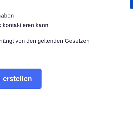
attform
Cookie-Consent-Manager
haben
Einverständnis einholen & Cookie-Einstellungen
verwalten
k kontaktieren kann
Cookie Banner Generator
hre Cookies
Erstellen Sie ein rechtskonformes Cookie-Banner
e, hängt von den geltenden Gesetzen
erstellen