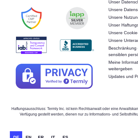
Unser Datensc
Unsere Datensc
Unsere Nutzu
Unser Haftung
Unsere Cookie-
Unsere Unterau
Beschränkung 
sensiblen pers
Meine Informat
weitergeben
Updates und P
Haftungsausschluss: Termly Inc. ist kein Rechtsanwalt oder eine Anwaltskan
Verfügung gestellt werden, dienen nur zu Informations- und Selbsthil
DE
EN
FR
IT
ES