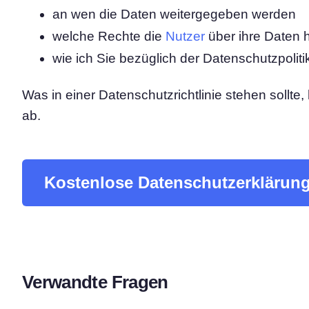
an wen die Daten weitergegeben werden
Consent‑Management‑Pl
welche Rechte die
Nutzer
über ihre Daten 
All-in-One-Lösung für das
Einwilligungsmanagement
wie ich Sie bezüglich der Datenschutzpoliti
Cookie-Scanner
Scannen und klassifizieren Sie I
Was in einer Datenschutzrichtlinie stehen sollt
ab.
Kostenlose Datenschutzerklärung 
Verwandte Fragen