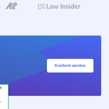
Konform werden
ft
 –