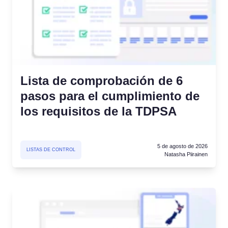
l
Consentimiento de Cookies
Obtenga el consentimiento y gestione las
 consentimiento
preferencias de cookies
Generador de Banner de Cookies
Cree un banner de cookies acorde a la normativa
Lista de comprobación de 6
pasos para el cumplimiento de
los requisitos de la TDPSA
5 de agosto de 2026
LISTAS DE CONTROL
Natasha Piirainen