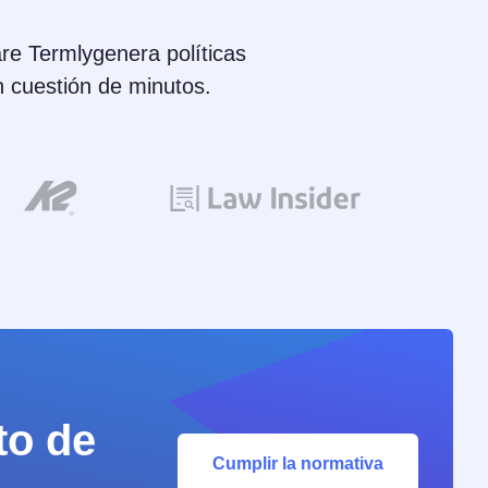
are Termlygenera políticas
n cuestión de minutos.
to de
Cumplir la normativa