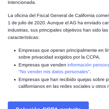
intencionada.
Plataforma de Gestión de
La oficina del Fiscal General de California come
Consentimiento
Solución integral de gestión del
1 de julio de 2020. Aunque el AG ha enviado car
Escáner de Cookies
industrias, sus principales objetivos han sido l
Escanee y clasifique sus cookies
características:
Empresas que operan principalmente en lí
sobre privacidad exigidos por la CCPA.
Empresas que venden
información persona
"No vender mis datos personales"
.
Empresas que han recibido quejas sobre p
californianos en las redes sociales u otros