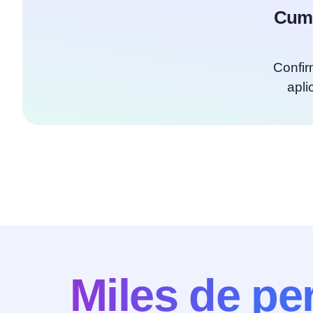
Cump
Confir
apli
Miles de pe