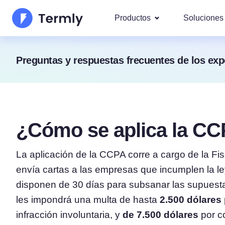
Productos
Soluciones
Los m
Preguntas y respuestas frecuentes de los exp
Quiénes Somos
Nuestra
Mod
Generador de Política de
Actualizaciones y Prensa
IAB
Hazte socio
Generador de Política d
DS
¿Cómo se aplica la C
Por l
Hoja de ruta de producto
Generador de EULA
Abarcam
rgp
La aplicación de la CCPA corre a cargo de la Fis
Novedades Termly
Generador de Descargo 
CCP
envía cartas a las empresas que incumplen la l
Responsabilidad
disponen de 30 días para subsanar las supuestas
Generador de Política de
les impondrá una multa de hasta
2.500 dólares
infracción involuntaria, y
de 7.500 dólares
por c