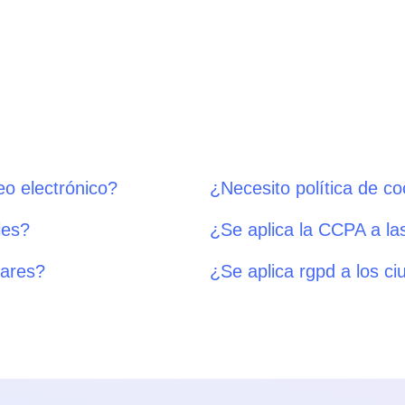
eo electrónico?
¿Necesito política de co
ies?
¿Se aplica la CCPA a l
lares?
¿Se aplica rgpd a los c