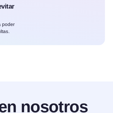
vitar
a poder
ltas.
en nosotros