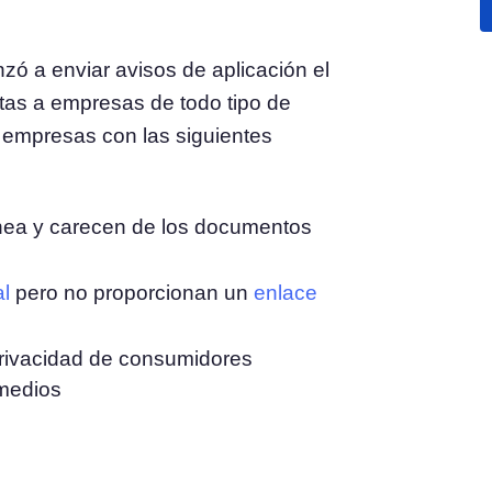
l
Consentimiento de Cookies
nzó a enviar avisos de aplicación el
Obtenga el consentimiento y gestione las
 consentimiento
tas a empresas de todo tipo de
preferencias de cookies
Generador de Banner de Cookies
as empresas con las siguientes
Cree un banner de cookies acorde a la normativa
nea y carecen de los documentos
l
pero no proporcionan un
enlace
rivacidad de consumidores
 medios