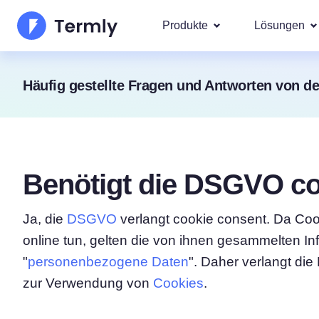
Produkte
Lösungen
Am bel
Häufig gestellte Fragen und Antworten von d
Über uns
Unsere g
Goog
Datenschutzerklärungs-
Updates und Presse
IAB 
Generator für Cookie-Ric
Werden Sie Partner
DSA
Benötigt die DSGVO co
gesetz
EULA-Generator
Die Produkt-Roadma
Wir deck
Regione
Ja, die
DSGVO
verlangt cookie consent. Da Coo
Haftungsausschluss-Gen
Neuerscheinungen T
DSG
online tun, gelten die von ihnen gesammelten 
CCPA
Versandrichtlinien-Gener
"
personenbezogene Daten
". Daher verlangt d
zur Verwendung von
Cookies
.