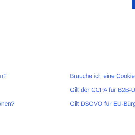
attform
Cookie-Consent-Manager
Einverständnis einholen & Cookie-Einstellungen
verwalten
Cookie Banner Generator
hre Cookies
Erstellen Sie ein rechtskonformes Cookie-Banner
en?
Brauche ich eine Cookie
Gilt der CCPA für B2B
onen?
Gilt DSGVO für EU-Bür