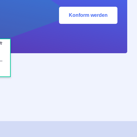
Konform werden
ft
 –