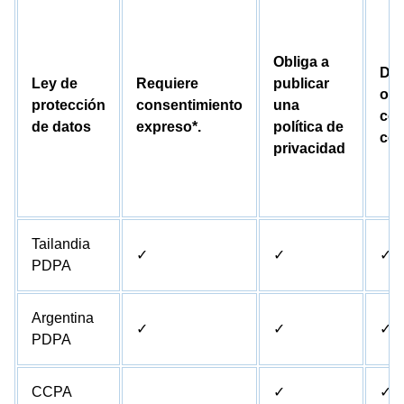
Obliga a
Des
Ley de
Requiere
publicar
obl
protección
consentimiento
una
con
de datos
expreso*.
política de
con
privacidad
Tailandia
✓
✓
✓
PDPA
Argentina
✓
✓
✓
PDPA
CCPA
✓
✓