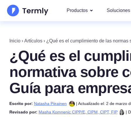
Productos
Soluciones
Los m
Quiénes Somos
Nuestra
Inicio
›
Artículos
›
¿Qué es el cumplimiento de las normas 
Mod
Generador de Política de
Actualizaciones y Prensa
¿Qué es el cumpli
IAB
Hazte socio
Generador de Política d
DS
normativa sobre 
Por l
Hoja de ruta de producto
Generador de EULA
Abarcam
Guía para empres
rgp
Novedades Termly
Generador de Descargo 
CCP
Responsabilidad
Escrito por:
Natasha Piirainen
| Actualizado el: 2 de marzo 
Generador de Política de
Revisado por:
Masha Komnenic CIPP/E, CIPM, CIPT, FIP
| D