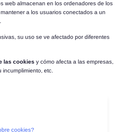
ios web almacenan en los ordenadores de los
o mantener a los usuarios conectados a un
l
Consentimiento de Cookies
.
Obtenga el consentimiento y gestione las
 consentimiento
preferencias de cookies
Generador de Banner de Cookies
sivas, su uso se ve afectado por diferentes
Cree un banner de cookies acorde a la normativa
e las cookies
y cómo afecta a las empresas,
 incumplimiento, etc.
obre cookies?