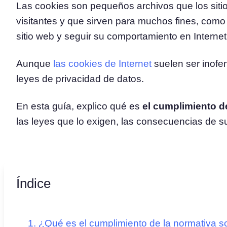
Las cookies son pequeños archivos que los sit
visitantes y que sirven para muchos fines, com
Plataforma de Gestión de
sitio web y seguir su comportamiento en Internet
Consentimiento
Solución integral de gestión del
Escáner de Cookies
Aunque
las cookies de Internet
suelen ser inofen
Escanee y clasifique sus cookies
leyes de privacidad de datos.
En esta guía, explico qué es
el cumplimiento d
las leyes que lo exigen, las consecuencias de su
Índice
¿Qué es el cumplimiento de la normativa s