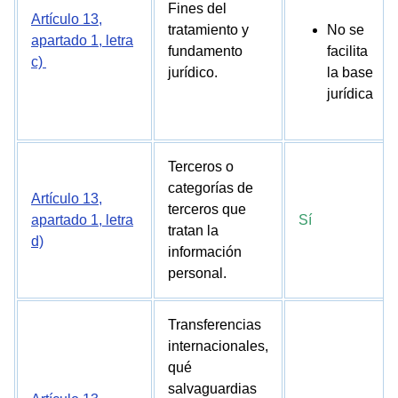
Fines del
Artículo 13,
tratamiento y
No se
apartado 1, letra
fundamento
facilita
c)
jurídico.
la base
jurídica
Terceros o
categorías de
Artículo 13,
terceros que
apartado 1, letra
Sí
tratan la
d)
información
personal.
Transferencias
internacionales,
Pruébelo gratis
qué
salvaguardias