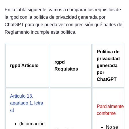
En la tabla siguiente, vamos a comparar los requisitos de
la rgpd con la política de privacidad generada por
ChatGPT para que pueda ver con precisión qué partes del
Reglamento incumple esta política.
Política de
privacidad
rgpd
rgpd Artículo
generada
Requisitos
por
ChatGPT
Artículo 13,
apartado 1, letra
Parcialmente
a)
conforme
(Información
No se