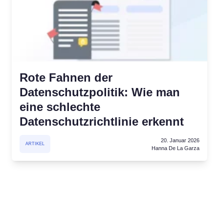
attform
Cookie-Consent-Manager
Einverständnis einholen & Cookie-Einstellungen
verwalten
Cookie Banner Generator
hre Cookies
Erstellen Sie ein rechtskonformes Cookie-Banner
Rote Fahnen der
Datenschutzpolitik: Wie man
eine schlechte
Datenschutzrichtlinie erkennt
20. Januar 2026
ARTIKEL
Hanna De La Garza