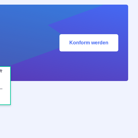
Konform werden
ft
 –