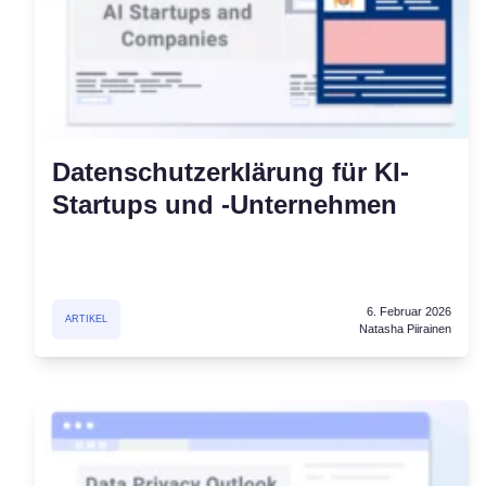
Consent‑Management‑Pl
All-in-One-Lösung für das
Einwilligungsmanagement
Cookie-Scanner
Scannen und klassifizieren Sie I
Datenschutzerklärung für KI-
Startups und -Unternehmen
6. Februar 2026
ARTIKEL
Natasha Piirainen