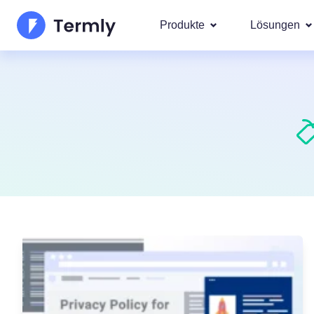
Produkte
Lösungen
Am bel
Über uns
Unsere g
Goog
Datenschutzerklärungs-
Updates und Presse
IAB 
Generator für Cookie-Ric
Werden Sie Partner
DSA
gesetz
EULA-Generator
Die Produkt-Roadma
Wir deck
Regione
Haftungsausschluss-Gen
Neuerscheinungen T
DSG
CCPA
Versandrichtlinien-Gener