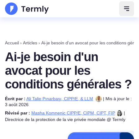
Ouvri
Accueil
›
Articles
›
Ai-je besoin d'un avocat pour les conditions géné
Ai-je besoin d'un
avocat pour les
conditions générales ?
Écrit par :
Ali Talip Pınarbaşı, CIPP/E, & LLM
| Mis à jour le :
3 août 2026
Révisé par :
Masha Komnenic CIPP/E, CIPM, CIPT, FIP
|
Directrice de la protection de la vie privée mondiale @ Termly