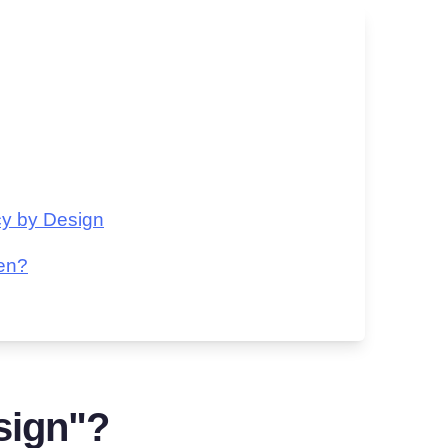
cy by Design
gen?
sign"?