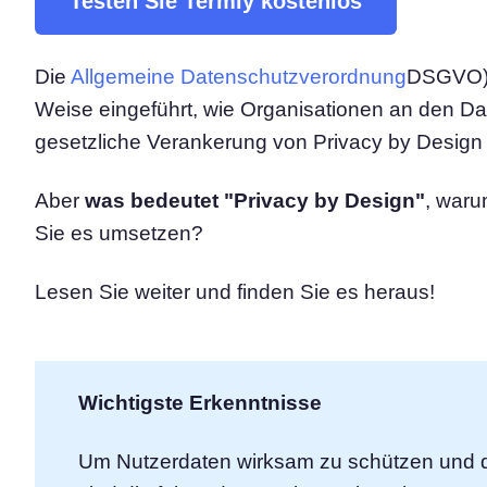
Testen Sie Termly kostenlos
Consent‑Management‑Pl
All-in-One-Lösung für das
Einwilligungsmanagement
Die
Allgemeine Datenschutzverordnung
DSGVO) 
Cookie-Scanner
Weise eingeführt, wie Organisationen an den Da
Scannen und klassifizieren Sie I
gesetzliche Verankerung von Privacy by Design
Aber
was bedeutet "Privacy by Design"
, waru
Sie es umsetzen?
Lesen Sie weiter und finden Sie es heraus!
Wichtigste Erkenntnisse
Um Nutzerdaten wirksam zu schützen und d