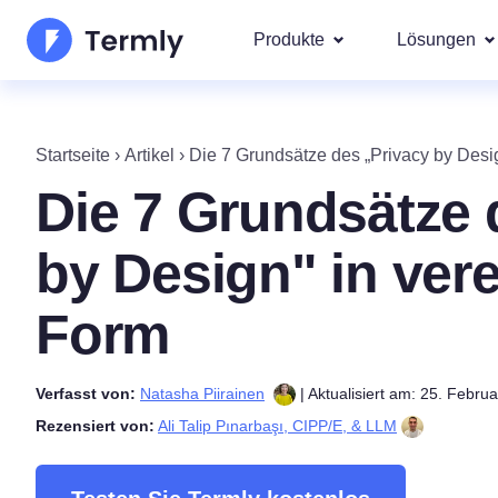
Produkte
Lösungen
Am bel
Über uns
Unsere g
Startseite
›
Artikel
›
Die 7 Grundsätze des „Privacy by Desig
Goog
Datenschutzerklärungs-
Updates und Presse
Die 7 Grundsätze 
IAB 
Generator für Cookie-Ric
Werden Sie Partner
DSA
by Design" in vere
gesetz
EULA-Generator
Die Produkt-Roadma
Wir deck
Form
Regione
Haftungsausschluss-Gen
Neuerscheinungen T
DSG
CCPA
Verfasst von:
Natasha Piirainen
| Aktualisiert am: 25. Febru
Versandrichtlinien-Gener
Rezensiert von:
Ali Talip Pınarbaşı, CIPP/E, & LLM