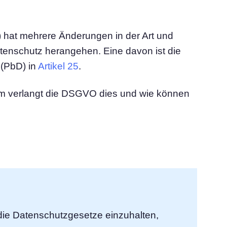
attform
Cookie-Consent-Manager
Einverständnis einholen & Cookie-Einstellungen
verwalten
hat mehrere Änderungen in der Art und
Cookie Banner Generator
tenschutz herangehen. Eine davon ist die
hre Cookies
Erstellen Sie ein rechtskonformes Cookie-Banner
 (PbD) in
Artikel 25
.
m verlangt die DSGVO dies und wie können
ie Datenschutzgesetze einzuhalten,