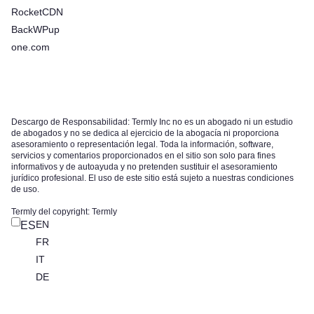
RocketCDN
BackWPup
one.com
Descargo de Responsabilidad: Termly Inc no es un abogado ni un estudio
de abogados y no se dedica al ejercicio de la abogacía ni proporciona
asesoramiento o representación legal. Toda la información, software,
servicios y comentarios proporcionados en el sitio son solo para fines
informativos y de autoayuda y no pretenden sustituir el asesoramiento
jurídico profesional. El uso de este sitio está sujeto a nuestras condiciones
de uso.
Termly del copyright: Termly
EN
ES
FR
IT
DE
Pruébelo gratis