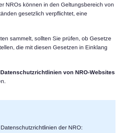
der NROs können in den Geltungsbereich von
attform
Cookie-Consent-Manager
nden gesetzlich verpflichtet, eine
Einverständnis einholen & Cookie-Einstellungen
verwalten
Cookie Banner Generator
hre Cookies
Erstellen Sie ein rechtskonformes Cookie-Banner
 sammelt, sollten Sie prüfen, ob Gesetze
stellen, die mit diesen Gesetzen in Einklang
e
Datenschutzrichtlinien von NRO-Websites
en.
Datenschutzrichtlinien der NRO: