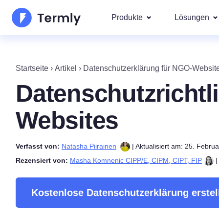
Produkte
Lösungen
Am bel
Über uns
Unsere g
Startseite
›
Artikel
›
Datenschutzerklärung für NGO-Websit
Goog
Datenschutzerklärungs-
Updates und Presse
Datenschutzrichtl
IAB 
Generator für Cookie-Ric
Werden Sie Partner
DSA
Websites
gesetz
EULA-Generator
Die Produkt-Roadma
Wir deck
Regione
Verfasst von:
Natasha Piirainen
| Aktualisiert am: 25. Febru
Haftungsausschluss-Gen
Neuerscheinungen T
DSG
Rezensiert von:
Masha Komnenic CIPP/E, CIPM, CIPT, FIP
|
CCPA
Versandrichtlinien-Gener
Kostenlose Datenschutzerklärung erstel