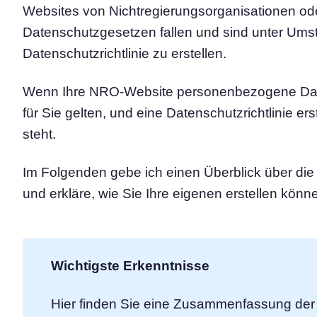
Websites von Nichtregierungsorganisationen o
Consent‑Management‑Pl
Datenschutzgesetzen fallen und sind unter Umstä
All-in-One-Lösung für das
Einwilligungsmanagement
Datenschutzrichtlinie zu erstellen.
Cookie-Scanner
Scannen und klassifizieren Sie I
Wenn Ihre NRO-Website personenbezogene Daten
für Sie gelten, und eine Datenschutzrichtlinie er
steht.
Im Folgenden gebe ich einen Überblick über di
und erkläre, wie Sie Ihre eigenen erstellen könn
Wichtigste Erkenntnisse
Hier finden Sie eine Zusammenfassung der 