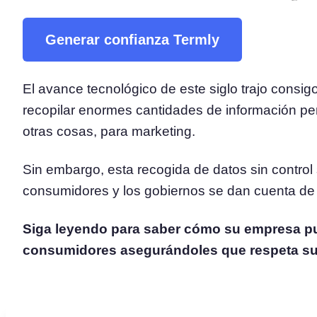
Plataforma de Gestión de
Generar confianza Termly
Consentimiento
Solución integral de gestión del
Escáner de Cookies
El avance tecnológico de este siglo trajo consig
Escanee y clasifique sus cookies
recopilar enormes cantidades de información pers
otras cosas, para marketing.
Sin embargo, esta recogida de datos sin control
consumidores y los gobiernos se dan cuenta de 
Siga leyendo para saber cómo su empresa pu
consumidores asegurándoles que respeta su 