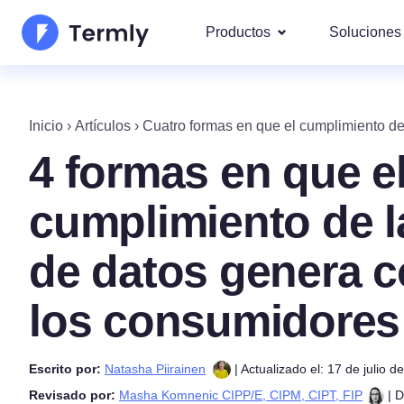
Productos
Soluciones
Los m
Quiénes Somos
Nuestra
Inicio
›
Artículos
›
Cuatro formas en que el cumplimiento de
Mod
Generador de Política de
Actualizaciones y Prensa
4 formas en que e
IAB
Hazte socio
Generador de Política d
DS
cumplimiento de l
Por l
Hoja de ruta de producto
Generador de EULA
Abarcam
de datos genera c
rgp
Novedades Termly
Generador de Descargo 
CCP
los consumidores
Responsabilidad
Generador de Política de
Escrito por:
Natasha Piirainen
| Actualizado el: 17 de julio d
Revisado por:
Masha Komnenic CIPP/E, CIPM, CIPT, FIP
| D