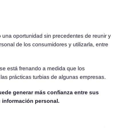
l
Consentimiento de Cookies
Obtenga el consentimiento y gestione las
 consentimiento
preferencias de cookies
Generador de Banner de Cookies
o una oportunidad sin precedentes de reunir y
Cree un banner de cookies acorde a la normativa
onal de los consumidores y utilizarla, entre
 se está frenando a medida que los
las prácticas turbias de algunas empresas.
ede generar más confianza entre sus
información personal.