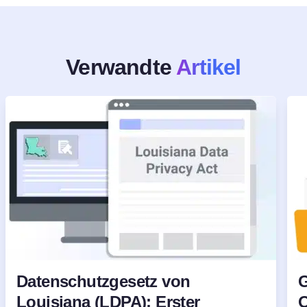
Verwandte
Artikel
Kostenlos testen!
Datenschutzgesetz von
G
Louisiana (LDPA): Erster
O