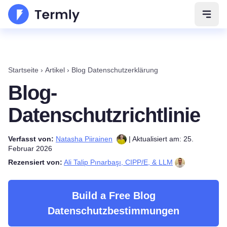
Navig
Startseite
›
Artikel
›
Blog Datenschutzerklärung
Blog-
Datenschutzrichtlinie
Verfasst von:
Natasha Piirainen
| Aktualisiert am: 25.
Februar 2026
Rezensiert von:
Ali Talip Pınarbaşı, CIPP/E, & LLM
Build a Free Blog
Datenschutzbestimmungen